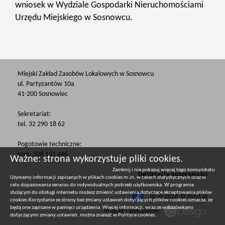
wniosek w Wydziale Gospodarki Nieruchomościami
Urzędu Miejskiego w Sosnowcu.
Miejski Zakład Zasobów Lokalowych w Sosnowcu
ul. Partyzantów 10a
41-200 Sosnowiec
Sekretariat:
tel. 32 290 18 62
Pogotowie techniczne:
kom. 508 131 446
Ważne: strona wykorzystuje pliki cookies.
Zamknij i nie pokazuj więcej tego komunikatu
Deklaracja dostępności
Używamy informacji zapisanych w plikach cookies m.in. w celach statystycznych oraz w
celu dopasowania serwisu do indywidualnych potrzeb użytkownika. W programie
służącym do obsługi internetu możesz zmienić ustawienia dotyczące akceptowania plików
2016-2026 © mzzl.pl
cookies.Korzystanie ze strony bez zmiany ustawień dotyczących plików cookies oznacza, że
będą one zapisane w pamięci urządzenia. Więcej informacji, wraz ze wskazówkami
Projekt i wykonanie:
dotyczącymi zmiany ustawień, można znaleźć w
Polityce cookies
.