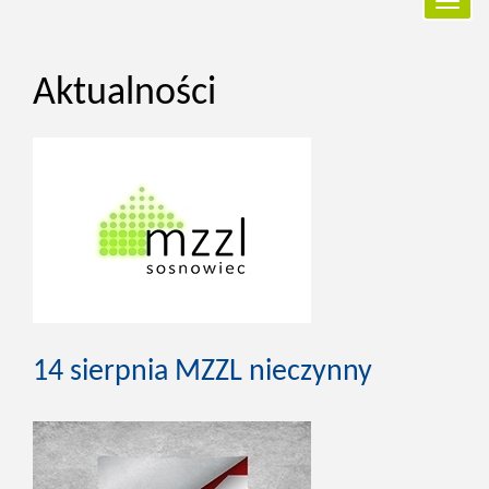
Przełą
nawiga
Aktualności
14 sierpnia MZZL nieczynny