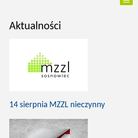
Przełą
nawiga
Aktualności
14 sierpnia MZZL nieczynny