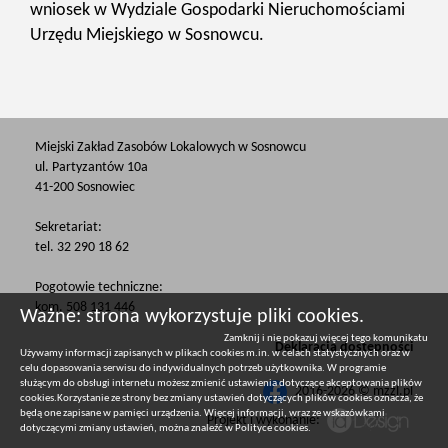
wniosek w Wydziale Gospodarki Nieruchomościami
Urzędu Miejskiego w Sosnowcu.
Miejski Zakład Zasobów Lokalowych w Sosnowcu
ul. Partyzantów 10a
41-200 Sosnowiec
Sekretariat:
tel. 32 290 18 62
Pogotowie techniczne:
kom. 508 131 446
Ważne: strona wykorzystuje pliki cookies.
Zamknij i nie pokazuj więcej tego komunikatu
Deklaracja dostępności
Używamy informacji zapisanych w plikach cookies m.in. w celach statystycznych oraz w
celu dopasowania serwisu do indywidualnych potrzeb użytkownika. W programie
służącym do obsługi internetu możesz zmienić ustawienia dotyczące akceptowania plików
2016-2026 © mzzl.pl
cookies.Korzystanie ze strony bez zmiany ustawień dotyczących plików cookies oznacza, że
będą one zapisane w pamięci urządzenia. Więcej informacji, wraz ze wskazówkami
Projekt i wykonanie:
dotyczącymi zmiany ustawień, można znaleźć w
Polityce cookies
.