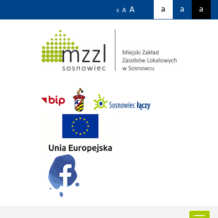
a
a
a
A
A
A