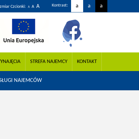
Kontrast:
a
a
a
A
zmiar Czcionki:
A
A
YNAJĘCIA
STREFA NAJEMCY
KONTAKT
SŁUGI NAJEMCÓW