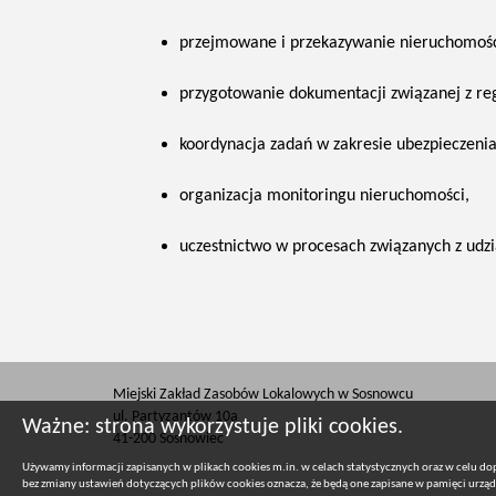
przejmowane i przekazywanie nieruchomośc
przygotowanie dokumentacji związanej z re
koordynacja zadań w zakresie ubezpieczenia
organizacja monitoringu nieruchomości,
uczestnictwo w procesach związanych z ud
Miejski Zakład Zasobów Lokalowych w Sosnowcu
ul. Partyzantów 10a
Ważne: strona wykorzystuje pliki cookies.
41-200 Sosnowiec
Używamy informacji zapisanych w plikach cookies m.in. w celach statystycznych oraz w celu d
bez zmiany ustawień dotyczących plików cookies oznacza, że będą one zapisane w pamięci urzą