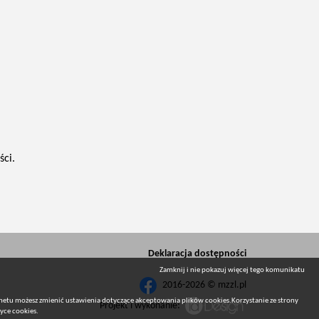
ci.
Deklaracja dostępności
Zamknij i nie pokazuj więcej tego komunikatu
2016-2026 © mzzl.pl
netu możesz zmienić ustawienia dotyczące akceptowania plików cookies.Korzystanie ze strony
Projekt i wykonanie:
tyce cookies
.