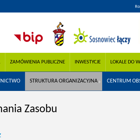
Ro
A
ZAMÓWIENIA PUBLICZNE
INWESTYCJE
LOKALE DO W
WNICTWO
STRUKTURA ORGANIZACYJNA
CENTRUM OB
ymania Zasobu
z