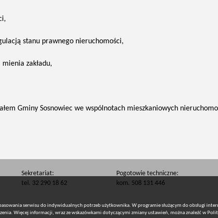
i,
gulacją stanu prawnego nieruchomości,
 mienia zakładu,
ziałem Gminy Sosnowiec we wspólnotach
mieszkaniowych nieruchomoś
Sekretariat:
Pogotowie techniczne:
tel. 32 290 18 62
kom. 508 131 446
opasowania serwisu do indywidualnych potrzeb użytkownika. W programie służącym do obsługi inter
dzenia. Więcej informacji, wraz ze wskazówkami dotyczącymi zmiany ustawień, można znaleźć w
Poli