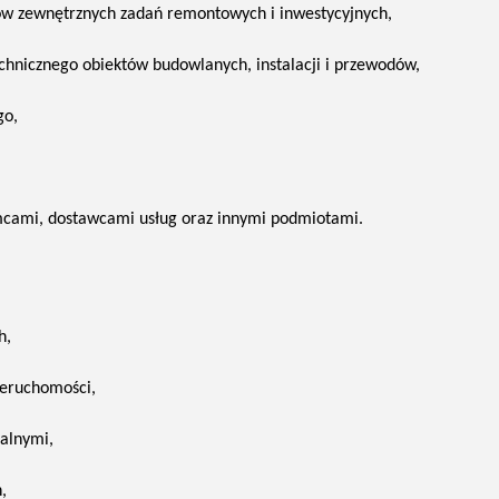
ków zewnętrznych zadań remontowych i
inwestycyjnych,
chnicznego obiektów budowlanych, instalacji i
przewodów,
go,
cami, dostawcami usług oraz innymi
podmiotami.
h,
eruchomości,
alnymi,
,