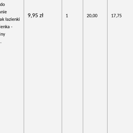
 do
anie
9,95 zł
1
20,00
17,75
ak łazienki
ienka -
iny
.