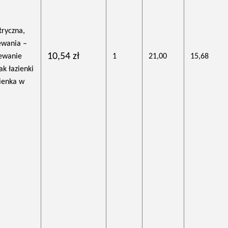
tryczna,
ewania –
10,54 zł
ewanie
1
21,00
15,68
ak łazienki
ienka w