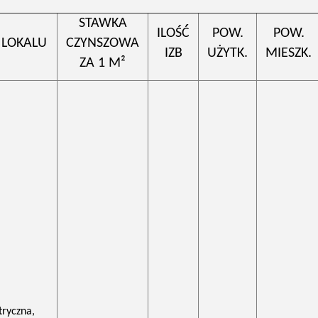
STAWKA
ILOŚĆ
POW.
POW.
 LOKALU
CZYNSZOWA
IZB
UŻYTK.
MIESZK.
ZA 1 M²
tryczna,