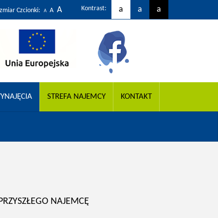
Kontrast:
a
a
a
A
zmiar Czcionki:
A
A
YNAJĘCIA
STREFA NAJEMCY
KONTAKT
PRZYSZŁEGO NAJEMCĘ