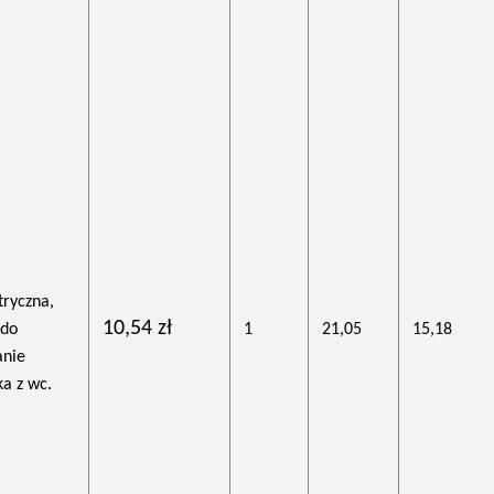
tryczna,
10,54 zł
 do
1
21,05
15,18
anie
ka z wc.