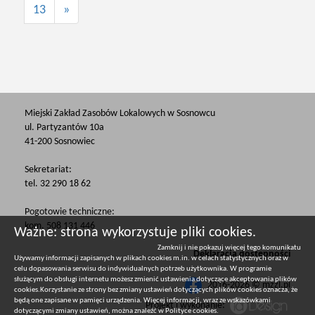
13
»
Miejski Zakład Zasobów Lokalowych w Sosnowcu
ul. Partyzantów 10a
41-200 Sosnowiec
Sekretariat:
tel. 32 290 18 62
Pogotowie techniczne:
kom. 508 131 446
Ważne: strona wykorzystuje pliki cookies.
Zamknij i nie pokazuj więcej tego komunikatu
Deklaracja dostępności
Używamy informacji zapisanych w plikach cookies m.in. w celach statystycznych oraz w
celu dopasowania serwisu do indywidualnych potrzeb użytkownika. W programie
służącym do obsługi internetu możesz zmienić ustawienia dotyczące akceptowania plików
2016-2026 © mzzl.pl
cookies.Korzystanie ze strony bez zmiany ustawień dotyczących plików cookies oznacza, że
będą one zapisane w pamięci urządzenia. Więcej informacji, wraz ze wskazówkami
Projekt i wykonanie:
dotyczącymi zmiany ustawień, można znaleźć w
Polityce cookies
.