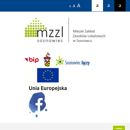
a
a
a
A
A
A