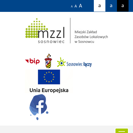
a
a
a
A
A
A