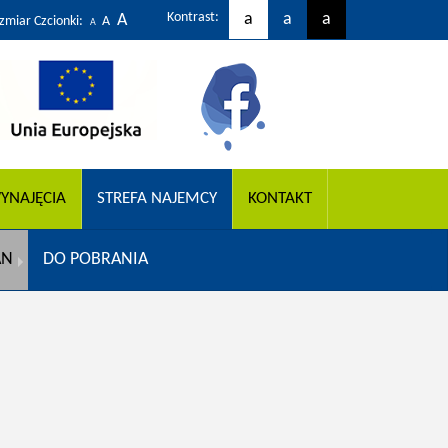
Kontrast:
a
a
a
A
zmiar Czcionki:
A
A
YNAJĘCIA
STREFA NAJEMCY
KONTAKT
AN
DO POBRANIA