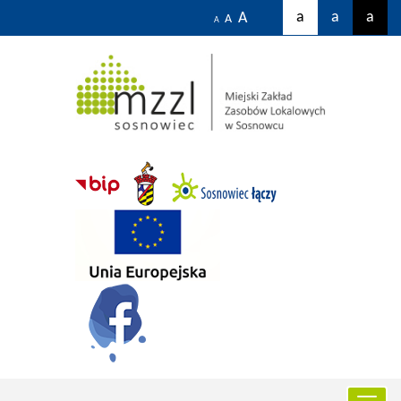
a
a
a
A
A
A