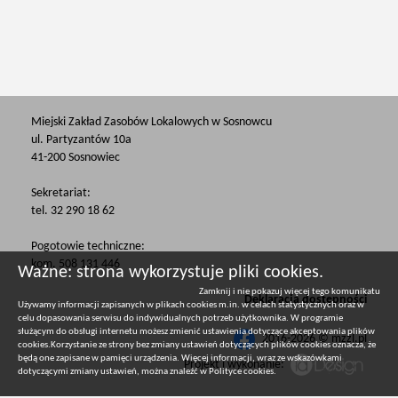
Miejski Zakład Zasobów Lokalowych w Sosnowcu
ul. Partyzantów 10a
41-200 Sosnowiec
Sekretariat:
tel. 32 290 18 62
Pogotowie techniczne:
kom. 508 131 446
Ważne: strona wykorzystuje pliki cookies.
Zamknij i nie pokazuj więcej tego komunikatu
Deklaracja dostępności
Używamy informacji zapisanych w plikach cookies m.in. w celach statystycznych oraz w
celu dopasowania serwisu do indywidualnych potrzeb użytkownika. W programie
służącym do obsługi internetu możesz zmienić ustawienia dotyczące akceptowania plików
2016-2026 © mzzl.pl
cookies.Korzystanie ze strony bez zmiany ustawień dotyczących plików cookies oznacza, że
będą one zapisane w pamięci urządzenia. Więcej informacji, wraz ze wskazówkami
Projekt i wykonanie:
dotyczącymi zmiany ustawień, można znaleźć w
Polityce cookies
.