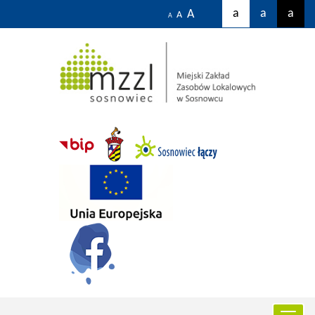
a
a
a
A
A
A