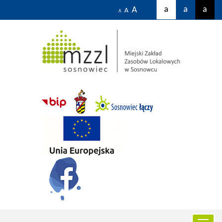
a
a
a
A
A
A