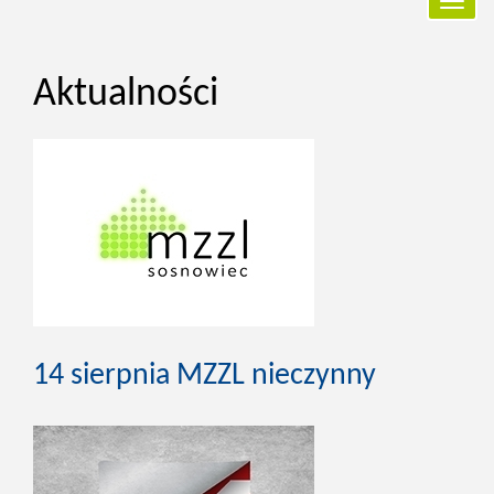
Przełą
nawiga
Aktualności
14 sierpnia MZZL nieczynny