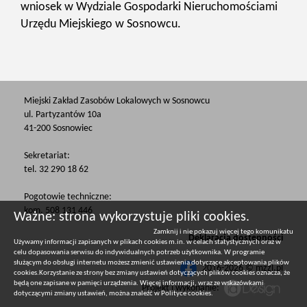
wniosek w Wydziale Gospodarki Nieruchomościami
Urzędu Miejskiego w Sosnowcu.
Miejski Zakład Zasobów Lokalowych w Sosnowcu
ul. Partyzantów 10a
41-200 Sosnowiec
Sekretariat:
tel. 32 290 18 62
Pogotowie techniczne:
kom. 508 131 446
Ważne: strona wykorzystuje pliki cookies.
Zamknij i nie pokazuj więcej tego komunikatu
Deklaracja dostępności
Używamy informacji zapisanych w plikach cookies m.in. w celach statystycznych oraz w
celu dopasowania serwisu do indywidualnych potrzeb użytkownika. W programie
służącym do obsługi internetu możesz zmienić ustawienia dotyczące akceptowania plików
2016-2026 © mzzl.pl
cookies.Korzystanie ze strony bez zmiany ustawień dotyczących plików cookies oznacza, że
będą one zapisane w pamięci urządzenia. Więcej informacji, wraz ze wskazówkami
Projekt i wykonanie:
dotyczącymi zmiany ustawień, można znaleźć w
Polityce cookies
.