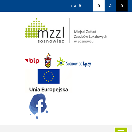
a
a
a
A
A
A