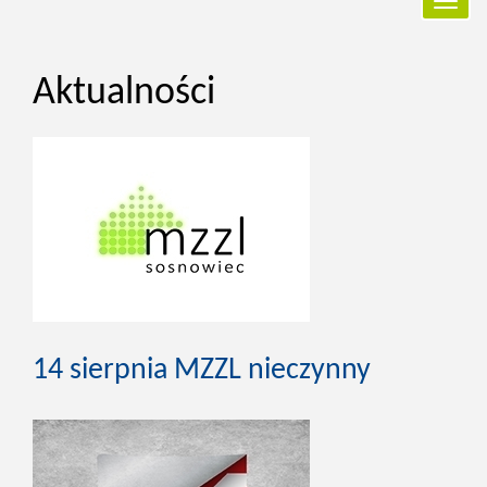
Przełą
nawiga
Aktualności
14 sierpnia MZZL nieczynny