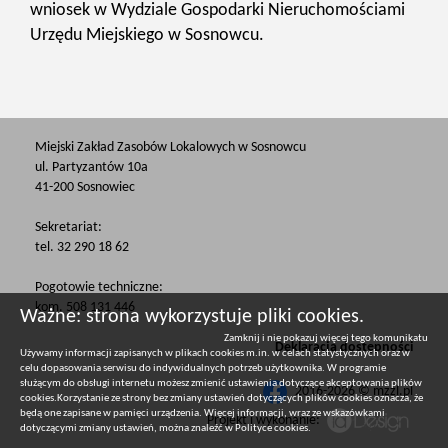
wniosek w Wydziale Gospodarki Nieruchomościami
Urzędu Miejskiego w Sosnowcu.
Miejski Zakład Zasobów Lokalowych w Sosnowcu
ul. Partyzantów 10a
41-200 Sosnowiec
Sekretariat:
tel. 32 290 18 62
Pogotowie techniczne:
kom. 508 131 446
Ważne: strona wykorzystuje pliki cookies.
Zamknij i nie pokazuj więcej tego komunikatu
Deklaracja dostępności
Używamy informacji zapisanych w plikach cookies m.in. w celach statystycznych oraz w
celu dopasowania serwisu do indywidualnych potrzeb użytkownika. W programie
służącym do obsługi internetu możesz zmienić ustawienia dotyczące akceptowania plików
2016-2026 © mzzl.pl
cookies.Korzystanie ze strony bez zmiany ustawień dotyczących plików cookies oznacza, że
będą one zapisane w pamięci urządzenia. Więcej informacji, wraz ze wskazówkami
Projekt i wykonanie:
dotyczącymi zmiany ustawień, można znaleźć w
Polityce cookies
.