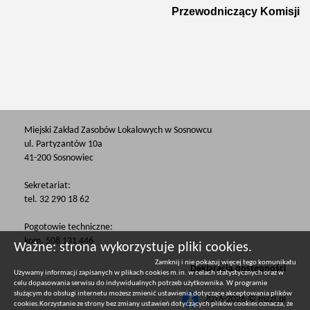
Przewodniczący Komisji
Miejski Zakład Zasobów Lokalowych w Sosnowcu
ul. Partyzantów 10a
41-200 Sosnowiec
Sekretariat:
tel. 32 290 18 62
Pogotowie techniczne:
kom. 508 131 446
Ważne: strona wykorzystuje pliki cookies.
Zamknij i nie pokazuj więcej tego komunikatu
Deklaracja dostępności
Używamy informacji zapisanych w plikach cookies m.in. w celach statystycznych oraz w
celu dopasowania serwisu do indywidualnych potrzeb użytkownika. W programie
służącym do obsługi internetu możesz zmienić ustawienia dotyczące akceptowania plików
2016-2026 © mzzl.pl
cookies.Korzystanie ze strony bez zmiany ustawień dotyczących plików cookies oznacza, że