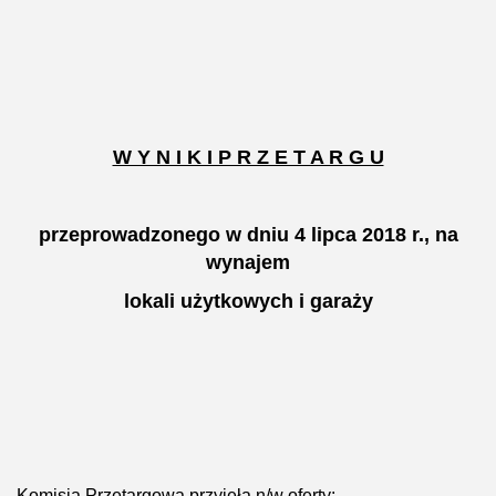
W Y N I K I P R Z E T A R G U
przeprowadzonego w dniu 4 lipca 2018 r., na
wynajem
lokali użytkowych i garaży
Komisja Przetargowa przyjęła n/w oferty: