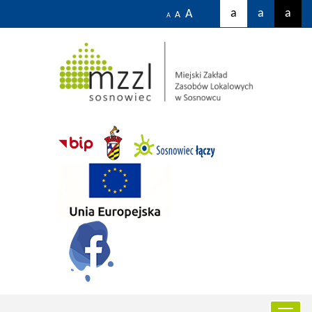
a
a
a
A
A
A