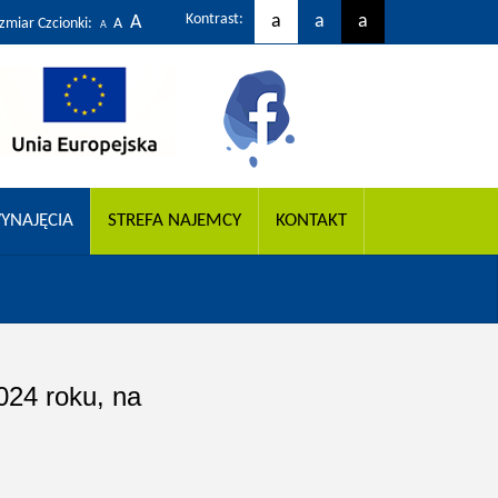
Kontrast:
a
a
a
A
zmiar Czcionki:
A
A
YNAJĘCIA
STREFA NAJEMCY
KONTAKT
024 roku, na