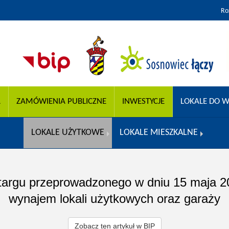
Ro
A
ZAMÓWIENIA PUBLICZNE
INWESTYCJE
LOKALE DO W
LOKALE UŻYTKOWE
LOKALE MIESZKALNE
targu przeprowadzonego w dniu 15 maja 2
wynajem lokali użytkowych oraz garaży
Zobacz ten artykuł w BIP