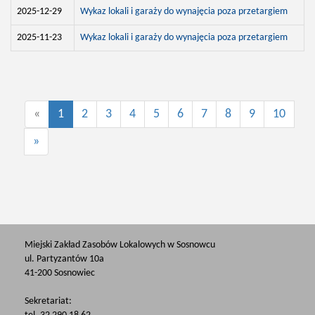
2025-12-29
Wykaz lokali i garaży do wynajęcia poza przetargiem
2025-11-23
Wykaz lokali i garaży do wynajęcia poza przetargiem
«
1
2
3
4
5
6
7
8
9
10
»
Miejski Zakład Zasobów Lokalowych w Sosnowcu
ul. Partyzantów 10a
41-200 Sosnowiec
Sekretariat: