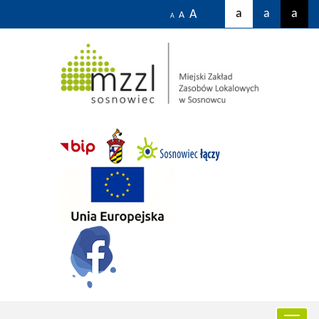
a
a
a
A
A
A