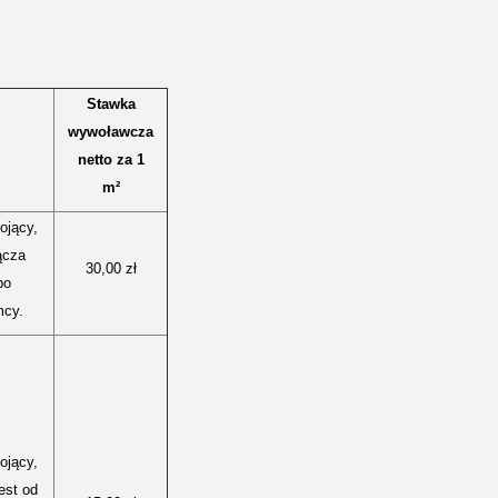
Stawka
wywoławcza
netto za 1
m²
ojący,
ącza
30,00 zł
po
mcy.
ojący,
jest od