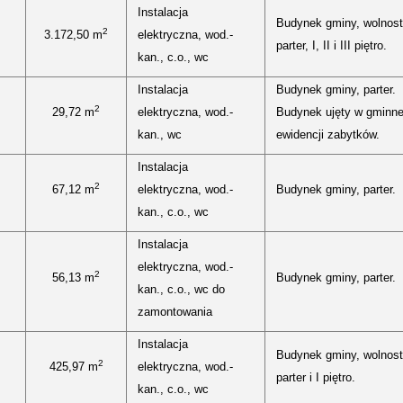
Instalacja
Budynek gminy, wolnost
2
3.172,50 m
elektryczna, wod.-
parter, I, II i III piętro.
kan., c.o., wc
Instalacja
Budynek gminy, parter.
2
29,72 m
elektryczna, wod.-
Budynek ujęty w gminne
kan., wc
ewidencji zabytków.
Instalacja
2
67,12 m
elektryczna, wod.-
Budynek gminy, parter.
kan., c.o., wc
Instalacja
elektryczna, wod.-
2
56,13 m
Budynek gminy, parter.
kan., c.o., wc do
zamontowania
Instalacja
Budynek gminy, wolnost
2
425,97 m
elektryczna, wod.-
parter i I piętro.
kan., c.o., wc