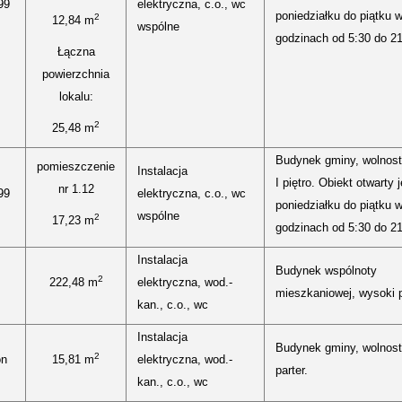
99
elektryczna, c.o., wc
poniedziałku do piątku 
2
12,84 m
wspólne
godzinach od 5:30 do 21
Łączna
powierzchnia
lokalu:
2
25,48 m
Budynek gminy, wolnost
pomieszczenie
Instalacja
I piętro. Obiekt otwarty 
nr 1.12
99
elektryczna, c.o., wc
poniedziałku do piątku 
wspólne
2
17,23 m
godzinach od 5:30 do 21
Instalacja
Budynek wspólnoty
2
222,48 m
elektryczna, wod.-
mieszkaniowej, wysoki p
kan., c.o., wc
Instalacja
Budynek gminy, wolnost
2
on
15,81 m
elektryczna, wod.-
parter.
kan., c.o., wc