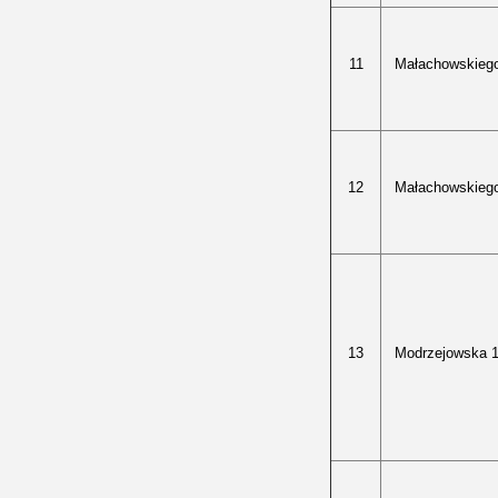
11
Małachowskieg
12
Małachowskieg
13
Modrzejowska 