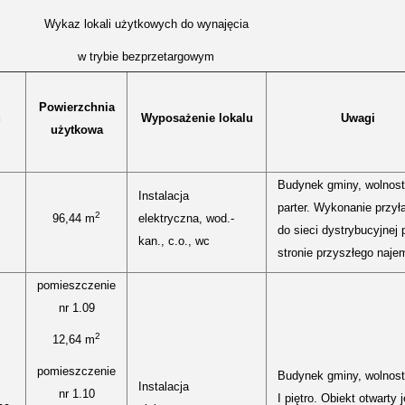
Wykaz lokali użytkowych do wynajęcia
w trybie bezprzetargowym
Powierzchnia
u
Wyposażenie lokalu
Uwagi
użytkowa
Budynek gminy, wolnost
Instalacja
parter. Wykonanie przył
2
96,44 m
elektryczna, wod.-
do sieci dystrybucyjnej 
kan., c.o., wc
stronie przyszłego naje
pomieszczenie
nr 1.09
2
12,64 m
pomieszczenie
Budynek gminy, wolnost
Instalacja
nr 1.10
I piętro. Obiekt otwarty 