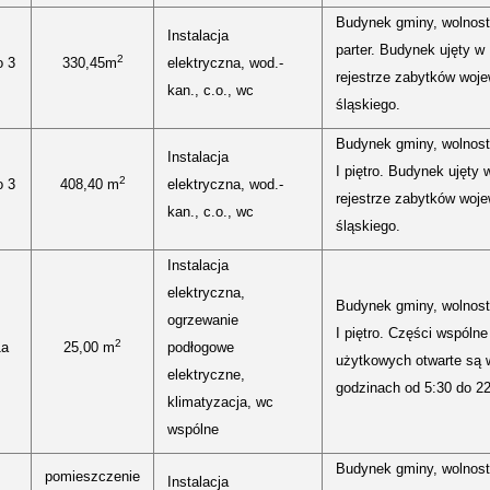
Budynek gminy, wolnost
Instalacja
parter. Budynek ujęty w
2
o 3
330,45m
elektryczna, wod.-
rejestrze zabytków woj
kan., c.o., wc
śląskiego.
Budynek gminy, wolnost
Instalacja
I piętro. Budynek ujęty 
2
o 3
408,40 m
elektryczna, wod.-
rejestrze zabytków woj
kan., c.o., wc
śląskiego.
Instalacja
elektryczna,
Budynek gminy, wolnost
ogrzewanie
I piętro. Części wspólne 
2
1a
25,00 m
podłogowe
użytkowych otwarte są 
elektryczne,
godzinach od 5:30 do 22
klimatyzacja, wc
wspólne
Budynek gminy, wolnost
pomieszczenie
Instalacja