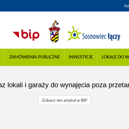
Ro
A
ZAMÓWIENIA PUBLICZNE
INWESTYCJE
LOKALE DO W
z lokali i garaży do wynajęcia poza przeta
Zobacz ten artykuł w BIP