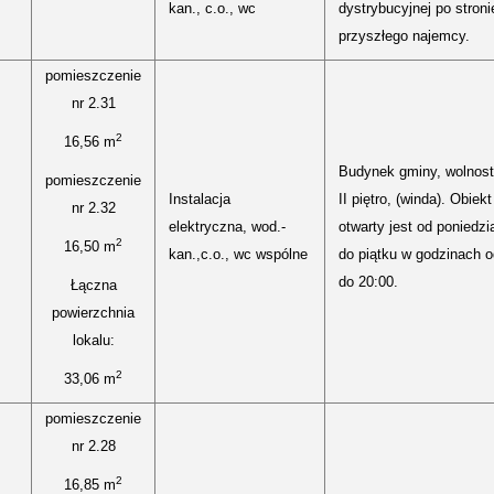
kan., c.o., wc
dystrybucyjnej po stroni
przyszłego najemcy.
pomieszczenie
nr 2.31
2
16,56 m
Budynek gminy, wolnost
pomieszczenie
Instalacja
II piętro, (winda). Obiekt
nr 2.32
elektryczna, wod.-
otwarty jest od poniedzi
2
16,50 m
kan.,c.o., wc wspólne
do piątku w godzinach o
do 20:00.
Łączna
powierzchnia
lokalu:
2
33,06 m
pomieszczenie
nr 2.28
2
16,85 m