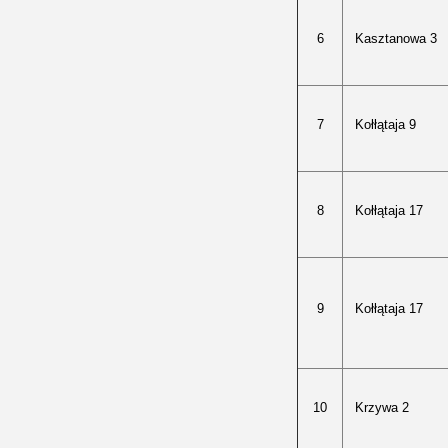
6
Kasztanowa 3
7
Kołłątaja 9
8
Kołłątaja 17
9
Kołłątaja 17
10
Krzywa 2