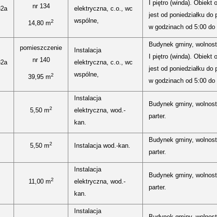
I piętro (winda). Obiekt 
nr 134
32a
elektryczna, c.o., wc
jest od poniedziałku do 
wspólne,
2
14,80 m
w godzinach od 5:00 do 
Budynek gminy, wolnost
pomieszczenie
Instalacja
I piętro (winda). Obiekt 
nr 140
32a
elektryczna, c.o., wc
jest od poniedziałku do 
wspólne,
2
39,95 m
w godzinach od 5:00 do 
Instalacja
Budynek gminy, wolnost
2
5,50 m
elektryczna, wod.-
parter.
kan.
Budynek gminy, wolnost
2
5,50 m
Instalacja wod.-kan.
parter.
Instalacja
Budynek gminy, wolnost
2
11,00 m
elektryczna, wod.-
parter.
kan.
Instalacja
Budynek gminy, wolnost