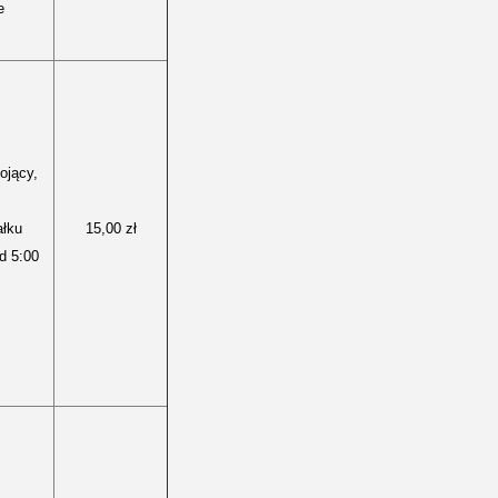
e
ojący,
ałku
15,00 zł
d 5:00