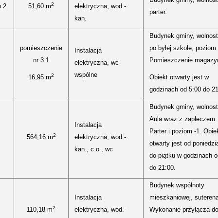
2
h 2
51,60 m
elektryczna, wod.-
parter.
kan.
Budynek gminy, wolnost
pomieszczenie
po byłej szkole, poziom 
Instalacja
nr 3.1
Pomieszczenie magazy
elektryczna, wc
wspólne
2
16,95 m
Obiekt otwarty jest w
godzinach od 5:00 do 21
Budynek gminy, wolnost
Aula wraz z zapleczem.
Instalacja
Parter i poziom -1. Obie
2
564,16 m
elektryczna, wod.-
otwarty jest od poniedzi
kan., c.o., wc
do piątku w godzinach o
do 21:00.
Budynek wspólnoty
Instalacja
mieszkaniowej, suterena
2
110,18 m
elektryczna, wod.-
Wykonanie przyłącza do