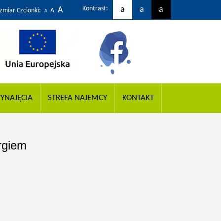
Kontrast:
a
a
a
A
zmiar Czcionki:
A
A
YNAJĘCIA
STREFA NAJEMCY
KONTAKT
rgiem