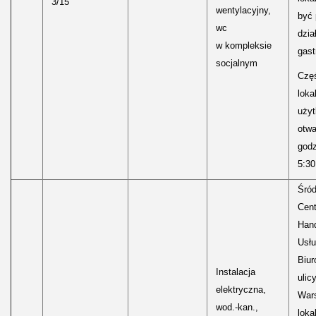
3/15
wentylacyjny,
być
wc
dzia
w kompleksie
gast
socjalnym
Częś
lokal
uży
otwa
godz
5:30
Śród
Cen
Hand
Usłu
Biur
Instalacja
ulic
elektryczna,
Wars
wod.-kan.,
loka