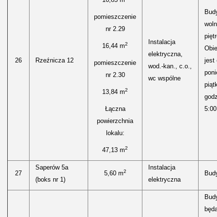
Bud
pomieszczenie
woln
nr 2.29
pięt
Instalacja
2
16,44 m
Obie
elektryczna,
26
Rzeźnicza 12
jest
pomieszczenie
wod.-kan., c.o.,
poni
nr 2.30
wc wspólne
piąt
2
13,84 m
godz
Łączna
5:00
powierzchnia
lokalu:
2
47,13 m
Saperów 5a
Instalacja
2
27
5,60 m
Bud
(boks nr 1)
elektryczna
Bud
będ