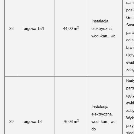
sam
posi
Gmi
Instalacja
Sos
2
28
Targowa 15/I
44,00 m
elektryczna,
part
wod.-kan., wc
od s
bra
ujęt
ewid
zaby
Bud
part
ujęt
ewid
Instalacja
zaby
elektryczna,
Wyk
2
29
Targowa 18
76,08 m
wod.-kan., wc
przy
do
siec