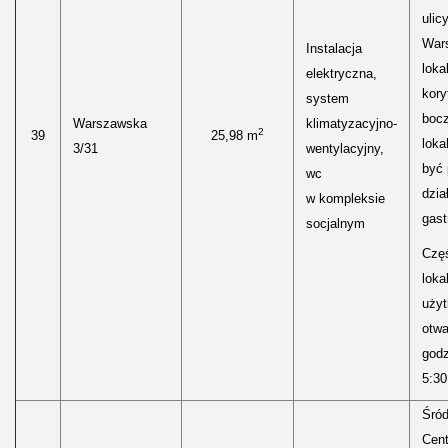
ulic
Wars
Instalacja
loka
elektryczna,
kory
system
boc
Warszawska
klimatyzacyjno-
2
39
25,98 m
loka
3/31
wentylacyjny,
być
wc
dzia
w kompleksie
gast
socjalnym
Częś
lokal
uży
otwa
godz
5:30
Śród
Cen