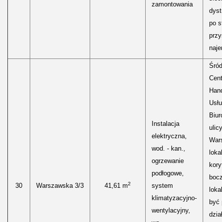
zamontowania
dyst
po s
przy
naje
Śród
Cen
Hand
Usłu
Biur
Instalacja
ulic
elektryczna,
Wars
wod. - kan.,
loka
ogrzewanie
kory
podłogowe,
boc
2
30
Warszawska 3/3
41,61 m
system
loka
klimatyzacyjno-
być
wentylacyjny,
dzia