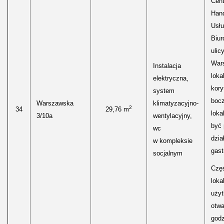
Cen
Hand
Usłu
Biur
ulic
Wars
Instalacja
loka
elektryczna,
kory
system
boc
Warszawska
klimatyzacyjno-
2
34
29,76 m
loka
3/10a
wentylacyjny,
być
wc
dzia
w kompleksie
gast
socjalnym
Częś
lokal
uży
otwa
godz