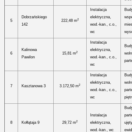
Instalacja
Bud
Dobrzańskiego
elektryczna,
wspó
2
5
222,48 m
142
wod.-kan., c.o.,
mies
wc
wyso
Instalacja
Bud
Kalinowa
elektryczna,
2
6
15,81 m
woln
Pawilon
wod.-kan., c.o.,
parte
wc
Instalacja
Bud
elektryczna,
woln
2
7
Kasztanowa 3
3.172,50 m
wod.-kan., c.o.,
parte
wc
piętr
Bud
Instalacja
part
2
8
Kołłątaja 9
29,72 m
elektryczna,
ujęt
wod.-kan., wc
ewid