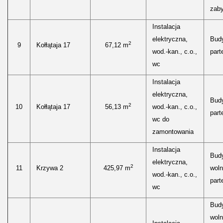
zaby
Instalacja
elektryczna,
Bud
2
9
Kołłątaja 17
67,12 m
wod.-kan., c.o.,
parte
wc
Instalacja
elektryczna,
Bud
2
10
Kołłątaja 17
56,13 m
wod.-kan., c.o.,
parte
wc do
zamontowania
Instalacja
Bud
elektryczna,
2
11
Krzywa 2
425,97 m
woln
wod.-kan., c.o.,
parte
wc
Bud
woln