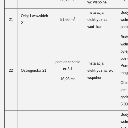
wc wspólne
Instalacja
Bud
Orląt Lwowskich
2
21
51,60 m
elektryczna,
woln
2
wod.-kan.
parte
Bud
woln
byłe
pozi
pomieszczenie
Instalacja
Pom
nr 3.1
22
Ostrogórska 21
elektryczna, wc
mag
wspólne
2
16,95 m
Obie
jest
godz
5:00
Bud
woln