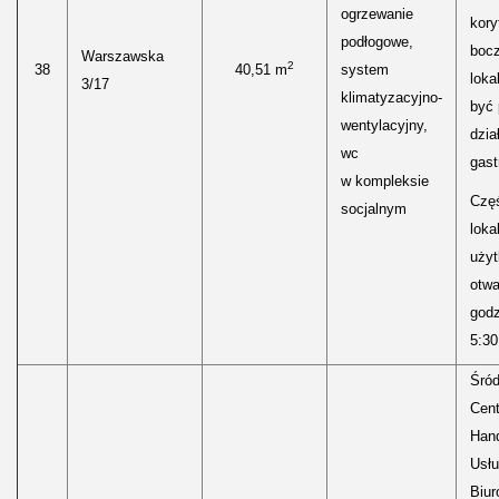
ogrzewanie
kory
podłogowe,
boc
Warszawska
2
38
40,51 m
system
loka
3/17
klimatyzacyjno-
być
wentylacyjny,
dzia
wc
gast
w kompleksie
Częś
socjalnym
lokal
uży
otwa
godz
5:30
Śród
Cen
Hand
Usłu
Biur