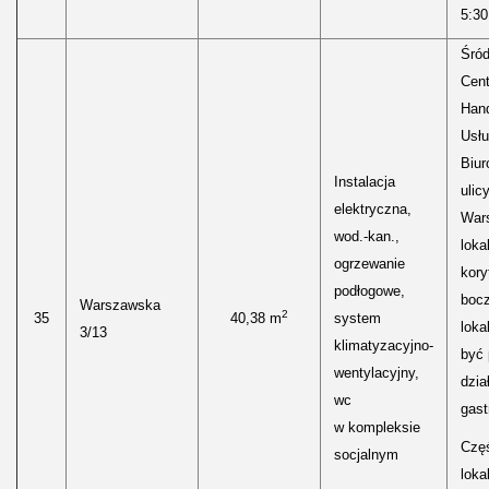
5:30
Śród
Cen
Hand
Usłu
Biur
Instalacja
ulic
elektryczna,
Wars
wod.-kan.,
loka
ogrzewanie
kory
podłogowe,
boc
Warszawska
2
35
40,38 m
system
loka
3/13
klimatyzacyjno-
być
wentylacyjny,
dzia
wc
gast
w kompleksie
Częś
socjalnym
lokal