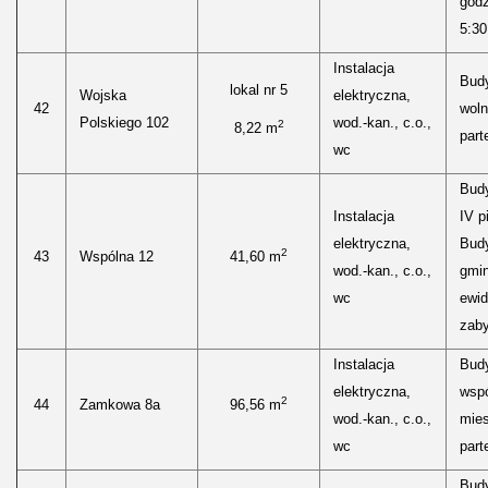
godz
5:30
Instalacja
Bud
lokal nr 5
Wojska
elektryczna,
42
woln
Polskiego 102
wod.-kan., c.o.,
2
8,22 m
parte
wc
Bud
Instalacja
IV p
elektryczna,
Budy
2
43
Wspólna 12
41,60 m
wod.-kan., c.o.,
gmin
wc
ewid
zaby
Instalacja
Bud
elektryczna,
wspó
2
44
Zamkowa 8a
96,56 m
wod.-kan., c.o.,
mies
wc
parte
Bud