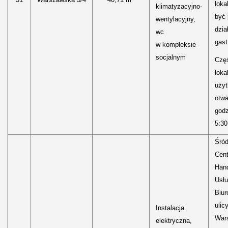
loka
klimatyzacyjno-
być
wentylacyjny,
dzia
wc
gast
w kompleksie
socjalnym
Częś
lokal
uży
otwa
godz
5:30
Śród
Cen
Hand
Usłu
Biur
ulic
Instalacja
Wars
elektryczna,