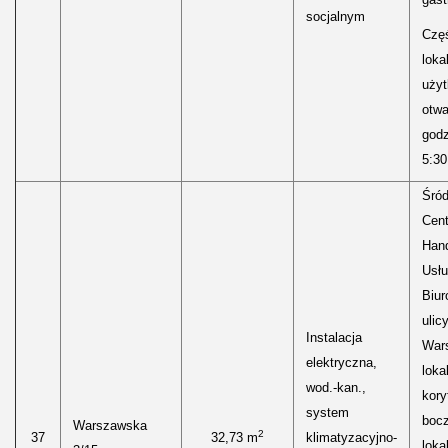
socjalnym
Częś
lokal
uży
otwa
godz
5:30
Śród
Cen
Hand
Usłu
Biur
ulic
Instalacja
Wars
elektryczna,
loka
wod.-kan.,
kory
system
boc
Warszawska
2
37
32,73 m
klimatyzacyjno-
loka