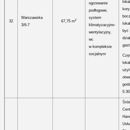
loka
ogrzewanie
kory
podłogowe,
boc
Warszawska
system
2
32
67,75 m
loka
3/6-7
klimatyzacyjno-
być
wentylacyjny,
dzia
wc
gast
w kompleksie
socjalnym
Częś
lokal
uży
otwa
godz
5:30
Śród
Cen
Hand
Usłu