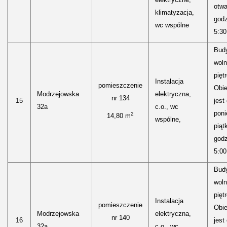
otwa
klimatyzacja,
godz
wc wspólne
5:30
Bud
woln
pięt
Instalacja
pomieszczenie
Obie
Modrzejowska
elektryczna,
nr 134
15
jest
32a
c.o., wc
poni
2
14,80 m
wspólne,
piąt
godz
5:00
Bud
woln
pięt
Instalacja
pomieszczenie
Obie
Modrzejowska
elektryczna,
nr 140
16
jest
32a
c.o., wc