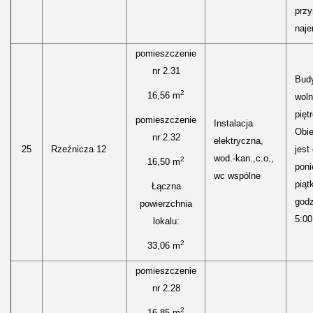
przy
naje
pomieszczenie
nr 2.31
Bud
2
16,56 m
woln
pięt
pomieszczenie
Instalacja
Obie
nr 2.32
elektryczna,
25
Rzeźnicza 12
jest
wod.-kan.,c.o.,
2
16,50 m
poni
wc wspólne
piąt
Łączna
godz
powierzchnia
5:00
lokalu:
2
33,06 m
pomieszczenie
nr 2.28
2
16,85 m