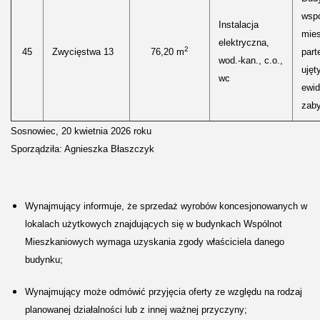
wspó
Instalacja
mies
elektryczna,
2
45
Zwycięstwa 13
76,20 m
part
wod.-kan., c.o.,
ujęt
wc
ewid
zaby
Sosnowiec, 20 kwietnia 2026 roku
Sporządziła: Agnieszka Błaszczyk
Wynajmujący informuje, że sprzedaż wyrobów koncesjonowanych w
lokalach użytkowych znajdujących się w budynkach Wspólnot
Mieszkaniowych wymaga uzyskania zgody właściciela danego
budynku;
Wynajmujący może odmówić przyjęcia oferty ze względu na rodzaj
planowanej działalności lub z innej ważnej przyczyny;