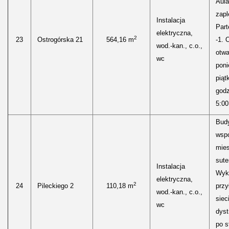
Aula
zap
Instalacja
Part
elektryczna,
2
23
Ostrogórska 21
564,16 m
-1. 
wod.-kan., c.o.,
otwa
wc
poni
piąt
godz
5:00
Bud
wspó
mies
sute
Instalacja
Wyk
elektryczna,
2
24
Pileckiego 2
110,18 m
przy
wod.-kan., c.o.,
siec
wc
dyst
po s