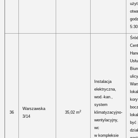
uży
otwa
godz
5:30
Śród
Cen
Hand
Usłu
Biur
ulic
Instalacja
Wars
elektryczna,
loka
wod.-kan.,
kory
system
boc
Warszawska
2
36
35,02 m
klimatyzacyjno-
loka
3/14
wentylacyjny,
być
wc
dzia
w kompleksie
gast