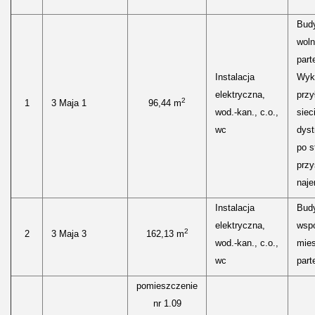
Bud
woln
parte
Instalacja
Wyk
elektryczna,
przy
2
1
3 Maja 1
96,44 m
wod.-kan., c.o.,
siec
wc
dyst
po s
przy
naje
Instalacja
Bud
elektryczna,
wspó
2
2
3 Maja 3
162,13 m
wod.-kan., c.o.,
mies
wc
parte
pomieszczenie
nr 1.09