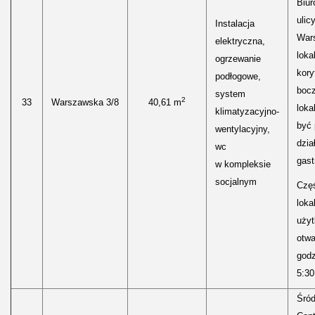
Biur
ulic
Instalacja
Wars
elektryczna,
loka
ogrzewanie
kory
podłogowe,
boc
system
2
33
Warszawska 3/8
40,61 m
loka
klimatyzacyjno-
być
wentylacyjny,
dzia
wc
gast
w kompleksie
socjalnym
Częś
lokal
uży
otwa
godz
5:30
Śród