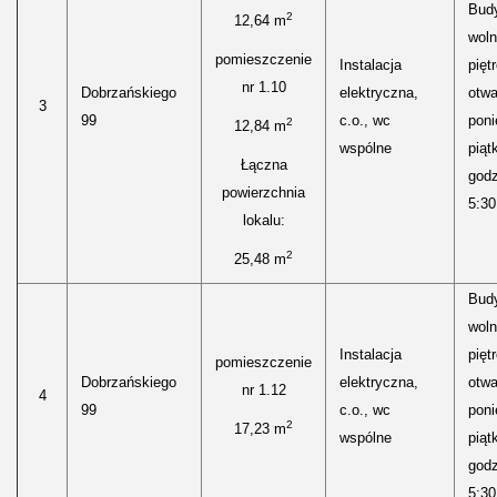
Bud
2
12,64 m
woln
pomieszczenie
Instalacja
pięt
nr 1.10
Dobrzańskiego
elektryczna,
otwa
3
99
c.o., wc
poni
2
12,84 m
wspólne
piąt
Łączna
godz
powierzchnia
5:30
lokalu:
2
25,48 m
Bud
woln
Instalacja
pięt
pomieszczenie
Dobrzańskiego
elektryczna,
otwa
nr 1.12
4
99
c.o., wc
poni
2
17,23 m
wspólne
piąt
godz
5:30