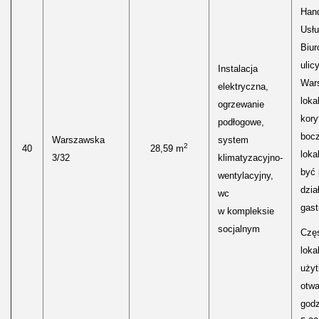
Hand
Usłu
Biur
ulic
Instalacja
Wars
elektryczna,
loka
ogrzewanie
kory
podłogowe,
boc
Warszawska
system
2
40
28,59 m
loka
3/32
klimatyzacyjno-
być
wentylacyjny,
dzia
wc
gast
w kompleksie
socjalnym
Częś
lokal
uży
otwa
godz