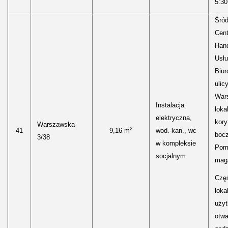
5:30
Śród
Cen
Hand
Usłu
Biur
ulic
Wars
Instalacja
loka
elektryczna,
kory
Warszawska
2
41
9,16 m
wod.-kan., wc
boc
3/38
w kompleksie
Pom
socjalnym
mag
Częś
lokal
uży
otwa