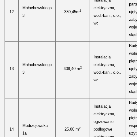
Instalacja
part
Małachowskiego
elektryczna,
2
12
330,45m
ujęt
3
wod.-kan., c.o.,
zab
wc
woj
śląs
Bud
woln
Instalacja
pięt
Małachowskiego
elektryczna,
2
13
408,40 m
ujęt
3
wod.-kan., c.o.,
zab
wc
woj
śląs
Bud
Instalacja
woln
elektryczna,
pięt
ogrzewanie
Modrzejowska
wspó
2
14
25,00 m
podłogowe
1a
uży
elektryczne,