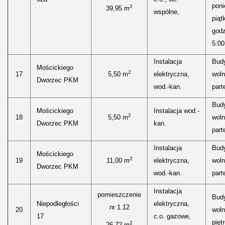
poni
2
39,95 m
wspólne,
piąt
godz
5:00
Instalacja
Bud
Mościckiego
2
17
5,50 m
elektryczna,
woln
Dworzec PKM
wod.-kan.
parte
Bud
Mościckiego
Instalacja wod.-
2
18
5,50 m
woln
Dworzec PKM
kan.
parte
Instalacja
Bud
Mościckiego
2
19
11,00 m
elektryczna,
woln
Dworzec PKM
wod.-kan.
parte
Instalacja
pomieszczenie
Bud
Niepodległości
elektryczna,
nr 1.12
20
woln
17
c.o. gazowe,
piętr
2
26,72 m