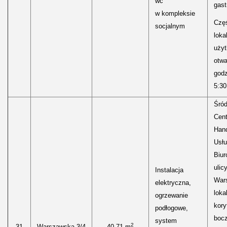
wc
gast
w kompleksie
Częś
socjalnym
lokal
uży
otwa
godz
5:30
Śród
Cen
Hand
Usłu
Biur
ulic
Instalacja
Wars
elektryczna,
loka
ogrzewanie
kory
podłogowe,
boc
system
2
31
Warszawska 3/4
40,71 m