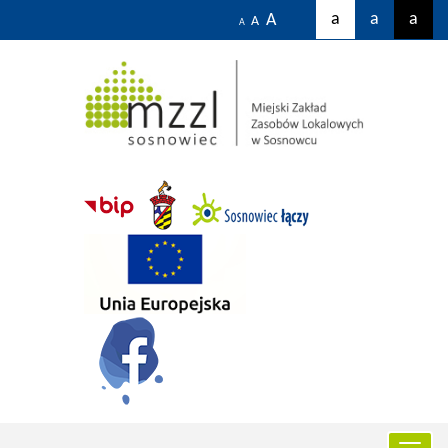
a
a
a
A
A
A