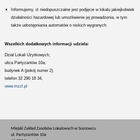
Informujemy, iż niedopuszczalne jest podjęcie w lokalu jakiejkolwiek
działalności hazardowej lub umożliwienie jej prowadzenia, w tym
także udostępniania automatów o niskich wygranych.
Wszelkich dodatkowych informacji udziela:
Dział Lokali Użytkowych,
ulica Partyzantów 10a,
budynek A (pokój numer 2),
telefon 32 290 18 34,
www.mzzl.pl
Miejski Zakład Zasobów Lokalowych w Sosnowcu
ul. Partyzantów 10a