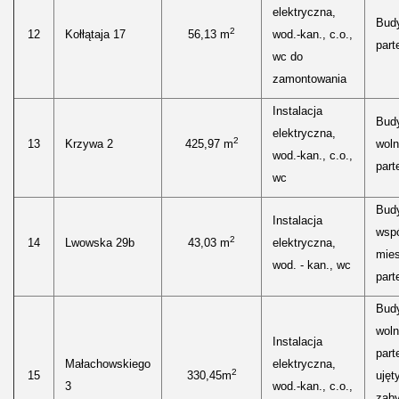
elektryczna,
Bud
2
12
Kołłątaja 17
56,13 m
wod.-kan., c.o.,
parte
wc do
zamontowania
Instalacja
Bud
elektryczna,
2
13
Krzywa 2
425,97 m
woln
wod.-kan., c.o.,
parte
wc
Bud
Instalacja
wspó
2
14
Lwowska 29b
43,03 m
elektryczna,
mies
wod. - kan., wc
parte
Bud
woln
Instalacja
part
Małachowskiego
elektryczna,
2
15
330,45m
ujęt
3
wod.-kan., c.o.,
zab