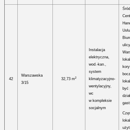
Śród
Cen
Hand
Usłu
Biur
ulic
Instalacja
Wars
elektryczna,
loka
wod.-kan.,
kory
system
boc
Warszawska
2
42
32,73 m
klimatyzacyjno-
loka
3/15
wentylacyjny,
być
wc
dzia
w kompleksie
gast
socjalnym
Częś
lokal
uży