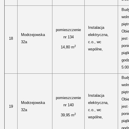
Bud
woln
pięt
Instalacja
pomieszczenie
Obie
Modrzejowska
elektryczna,
nr 134
18
jest
32a
c.o., wc
poni
2
14,80 m
wspólne,
piąt
godz
5:00
Bud
woln
pięt
Instalacja
pomieszczenie
Obie
Modrzejowska
elektryczna,
nr 140
19
jest
32a
c.o., wc
poni
2
39,95 m
wspólne,
piąt
godz