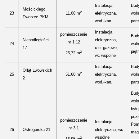
Instalacja
Bud
Mościckiego
2
23
11,00 m
elektryczna,
woln
Dworzec PKM
wod.-kan.
parte
Instalacja
pomieszczenie
Bud
Niepodległości
elektryczna,
nr 1.12
24
woln
17
c.o. gazowe,
piętr
2
26,72 m
wc wspólne
Instalacja
Bud
Orląt Lwowskich
2
25
51,60 m
elektryczna,
woln
2
wod.-kan.
parte
Bud
woln
byłe
pozi
pomieszczenie
Instalacja
Pom
nr 3.1
26
Ostrogórska 21
elektryczna, wc
mag
wspólne
2
16,95 m