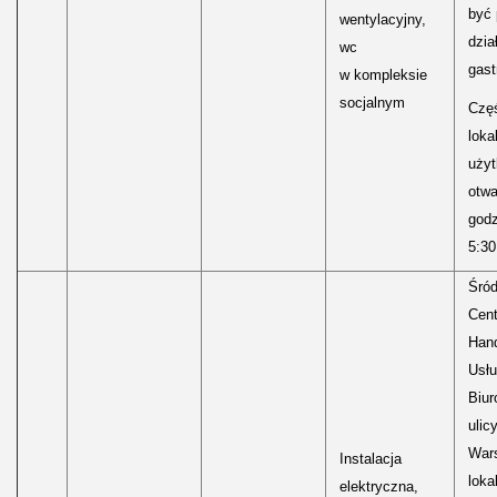
być
wentylacyjny,
dzia
wc
gast
w kompleksie
socjalnym
Częś
lokal
uży
otwa
godz
5:30
Śród
Cen
Hand
Usłu
Biur
ulic
Wars
Instalacja
loka
elektryczna,