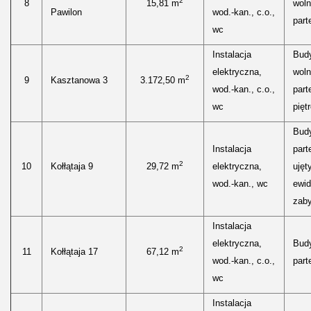
2
8
15,81 m
woln
Pawilon
wod.-kan., c.o.,
parte
wc
Instalacja
Bud
elektryczna,
woln
2
9
Kasztanowa 3
3.172,50 m
wod.-kan., c.o.,
parte
wc
piętr
Bud
Instalacja
part
2
10
Kołłątaja 9
29,72 m
elektryczna,
ujęt
wod.-kan., wc
ewid
zaby
Instalacja
elektryczna,
Bud
2
11
Kołłątaja 17
67,12 m
wod.-kan., c.o.,
parte
wc
Instalacja