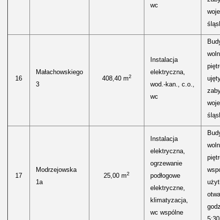
wc
woj
śląs
Bud
woln
Instalacja
pięt
Małachowskiego
elektryczna,
2
16
408,40 m
ujęt
3
wod.-kan., c.o.,
zab
wc
woj
śląs
Bud
Instalacja
woln
elektryczna,
pięt
ogrzewanie
Modrzejowska
wspó
2
17
25,00 m
podłogowe
1a
uży
elektryczne,
otwa
klimatyzacja,
godz
wc wspólne
5:30