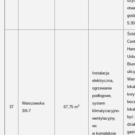
uży
otwa
godz
5:30
Śród
Cen
Hand
Usłu
Biur
ulic
Instalacja
Wars
elektryczna,
loka
ogrzewanie
kory
podłogowe,
boc
Warszawska
system
2
37
67,75 m
loka
3/6-7
klimatyzacyjno-
być
wentylacyjny,
dzia
wc
gast
w kompleksie