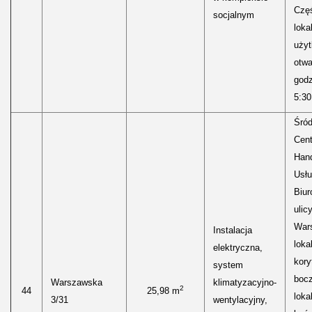
Częś
socjalnym
lokal
uży
otwa
godz
5:30
Śród
Cen
Hand
Usłu
Biur
ulic
Wars
Instalacja
loka
elektryczna,
kory
system
boc
Warszawska
klimatyzacyjno-
2
44
25,98 m
loka
3/31
wentylacyjny,