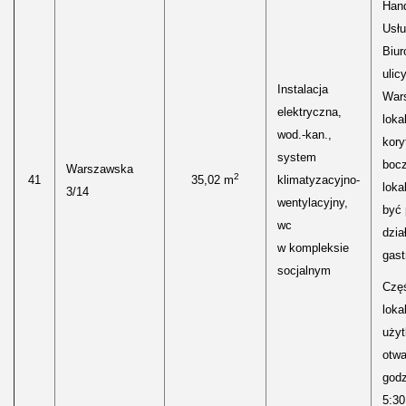
Hand
Usłu
Biur
ulic
Instalacja
Wars
elektryczna,
loka
wod.-kan.,
kory
system
boc
Warszawska
2
41
35,02 m
klimatyzacyjno-
loka
3/14
wentylacyjny,
być
wc
dzia
w kompleksie
gast
socjalnym
Częś
lokal
uży
otwa
godz
5:30