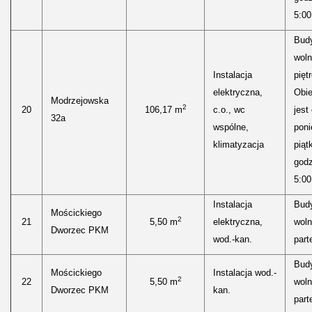
5:00
Bud
woln
Instalacja
pięt
elektryczna,
Obie
Modrzejowska
2
20
106,17 m
c.o., wc
jest
32a
wspólne,
poni
klimatyzacja
piąt
godz
5:00
Instalacja
Bud
Mościckiego
2
21
5,50 m
elektryczna,
woln
Dworzec PKM
wod.-kan.
parte
Bud
Mościckiego
Instalacja wod.-
2
22
5,50 m
woln
Dworzec PKM
kan.
parte