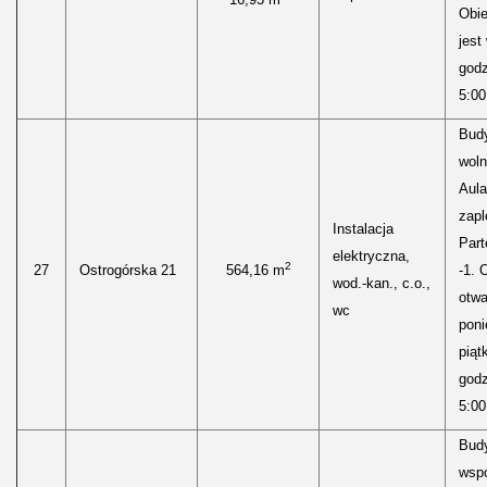
Obie
jest
godz
5:00
Bud
woln
Aula
zap
Instalacja
Part
elektryczna,
2
27
Ostrogórska 21
564,16 m
-1. 
wod.-kan., c.o.,
otwa
wc
poni
piąt
godz
5:00
Bud
wspó