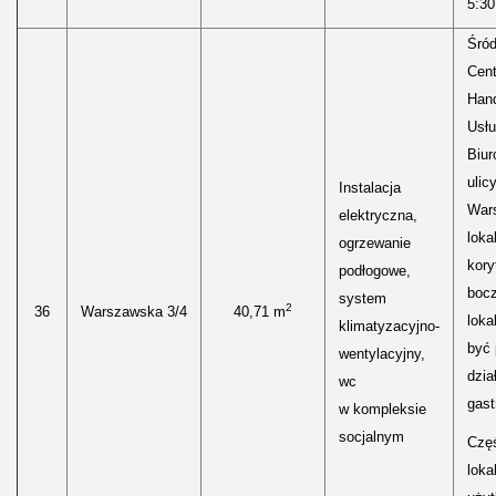
5:30
Śród
Cen
Hand
Usłu
Biur
ulic
Instalacja
Wars
elektryczna,
loka
ogrzewanie
kory
podłogowe,
boc
system
2
36
Warszawska 3/4
40,71 m
loka
klimatyzacyjno-
być
wentylacyjny,
dzia
wc
gast
w kompleksie
socjalnym
Częś
lokal