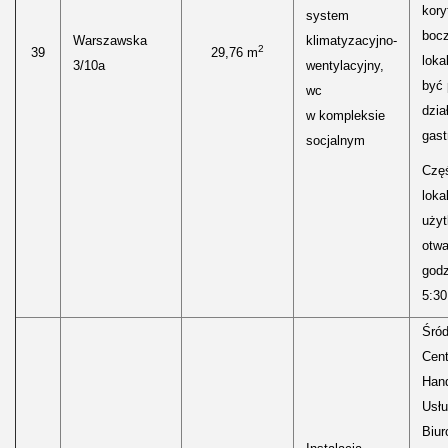
kory
system
boc
Warszawska
klimatyzacyjno-
2
39
29,76 m
loka
3/10a
wentylacyjny,
być
wc
dzia
w kompleksie
gast
socjalnym
Częś
lokal
uży
otwa
godz
5:30
Śród
Cen
Hand
Usłu
Biur