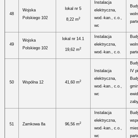
Instalacja
Bud
lokal nr 5
Wojska
elektryczna,
48
woln
Polskiego 102
wod.-kan., c.o.,
2
8,22 m
parte
wc
Instalacja
Bud
lokal nr 14.1
Wojska
49
elektryczna,
woln
Polskiego 102
2
19,62 m
wod.-kan., c.o.
parte
Bud
Instalacja
IV p
elektryczna,
Budy
2
50
Wspólna 12
41,60 m
wod.-kan., c.o.,
gmin
wc
ewid
zaby
Instalacja
Bud
elektryczna,
wspó
2
51
Zamkowa 8a
96,56 m
wod.-kan., c.o.,
mies
wc
parte