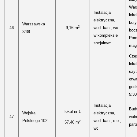
Wars
Instalacja
loka
elektryczna,
kory
Warszawska
2
46
9,16 m
wod.-kan., wc
boc
3/38
w kompleksie
Pom
socjalnym
mag
Częś
lokal
uży
otwa
godz
5:30
Instalacja
Bud
lokal nr 1
Wojska
elektryczna,
47
woln
Polskiego 102
wod.-kan., c.o.,
2
57,46 m
parte
wc