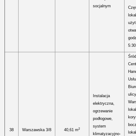
socjalnym
Częś
lokal
uży
otwa
godz
5:30
Śród
Cen
Hand
Usłu
Biur
ulic
Instalacja
Wars
elektryczna,
loka
ogrzewanie
kory
podłogowe,
boc
system
2
38
Warszawska 3/8
40,61 m
loka
klimatyzacyjno-