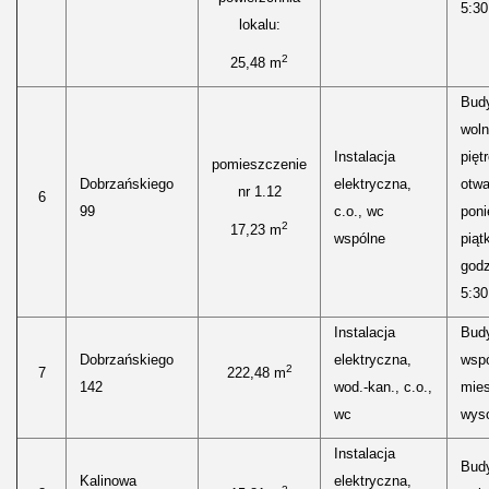
5:30
lokalu:
2
25,48 m
Bud
woln
Instalacja
pięt
pomieszczenie
Dobrzańskiego
elektryczna,
otwa
nr 1.12
6
99
c.o., wc
poni
2
17,23 m
wspólne
piąt
godz
5:30
Instalacja
Bud
Dobrzańskiego
elektryczna,
wspó
2
7
222,48 m
142
wod.-kan., c.o.,
mies
wc
wyso
Instalacja
Bud
Kalinowa
elektryczna,