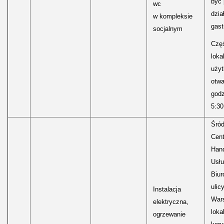
być
wc
dzia
w kompleksie
gast
socjalnym
Częś
lokal
uży
otwa
godz
5:30
Śród
Cen
Hand
Usłu
Biur
ulic
Instalacja
Wars
elektryczna,
loka
ogrzewanie