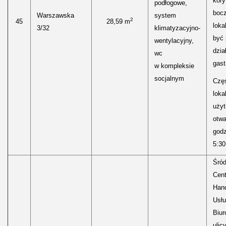
kory
podłogowe,
boc
Warszawska
system
2
45
28,59 m
loka
3/32
klimatyzacyjno-
być
wentylacyjny,
dzia
wc
gast
w kompleksie
socjalnym
Częś
lokal
uży
otwa
godz
5:30
Śród
Cen
Hand
Usłu
Biur
ulic