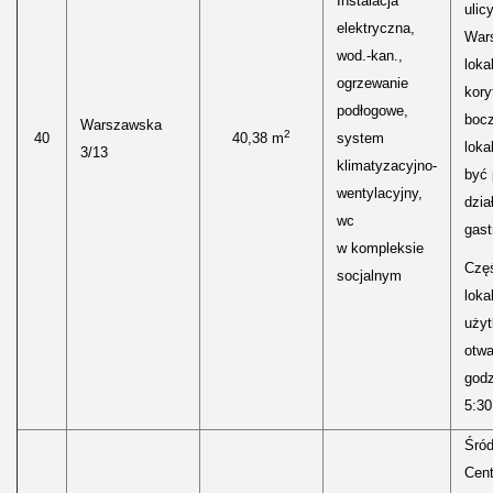
Instalacja
ulic
elektryczna,
Wars
wod.-kan.,
loka
ogrzewanie
kory
podłogowe,
boc
Warszawska
2
40
40,38 m
system
loka
3/13
klimatyzacyjno-
być
wentylacyjny,
dzia
wc
gast
w kompleksie
Częś
socjalnym
lokal
uży
otwa
godz
5:30
Śród
Cen