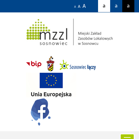
a
a
a
A
A
A