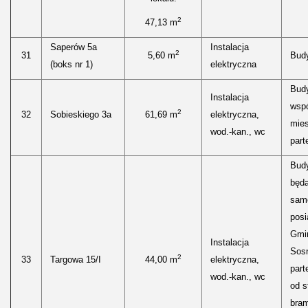
2
47,13 m
Saperów 5a
Instalacja
2
31
5,60 m
Bud
(boks nr 1)
elektryczna
Bud
Instalacja
wspó
2
32
Sobieskiego 3a
61,69 m
elektryczna,
mies
wod.-kan., wc
parte
Bud
będ
sam
posi
Gmi
Instalacja
Sos
2
33
Targowa 15/I
44,00 m
elektryczna,
part
wod.-kan., wc
od s
bra