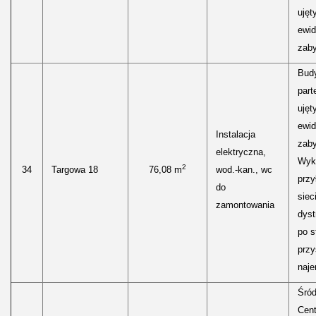
ujęt
ewid
zaby
Bud
part
ujęt
ewid
Instalacja
zaby
elektryczna,
Wyk
2
34
Targowa 18
76,08 m
wod.-kan., wc
przy
do
siec
zamontowania
dyst
po s
przy
naje
Śród
Cen