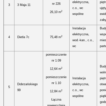
elektryczna,
pięt
nr 226
3
3 Maja 11
c.o., wc
ujęt
2
26,10 m
wspólne
ewid
zaby
Instalacja
Bud
elektryczna,
wspó
2
4
Dietla 7c
75,48 m
wod.-kan., c.o.,
mies
wc
parte
pomieszczenie
nr 1.09
Bud
2
12,64 m
woln
pomieszczenie
Instalacja
pięt
nr 1.10
Dobrzańskiego
elektryczna,
otwa
5
99
c.o., wc
poni
2
12,84 m
wspólne
piąt
Łączna
godz
powierzchnia