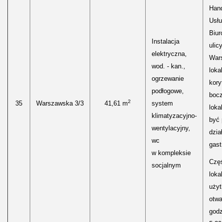
Hand
Usłu
Biur
Instalacja
ulic
elektryczna,
Wars
wod. - kan.,
loka
ogrzewanie
kory
podłogowe,
boc
2
35
Warszawska 3/3
41,61 m
system
loka
klimatyzacyjno-
być
wentylacyjny,
dzia
wc
gast
w kompleksie
Częś
socjalnym
lokal
uży
otwa
godz