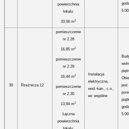
godz
powierzchnia
5:00
lokalu:
2
33,06 m
pomieszczenie
nr 2.28
2
16,85 m
Bud
pomieszczenie
woln
nr 2.29
pięt
Instalacja
2
16,44 m
Obie
elektryczna,
30
Rzeźnicza 12
jest
pomieszczenie
wod.-kan., c.o.,
poni
nr 2.30
wc wspólne
piąt
2
13,84 m
godz
Łączna
5:00
powierzchnia
lokalu: