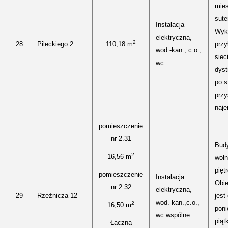
mies
sute
Instalacja
Wyk
elektryczna,
2
28
Pileckiego 2
110,18 m
przy
wod.-kan., c.o.,
siec
wc
dyst
po s
przy
naje
pomieszczenie
nr 2.31
Bud
2
16,56 m
woln
pięt
pomieszczenie
Instalacja
Obie
nr 2.32
elektryczna,
29
Rzeźnicza 12
jest
wod.-kan.,c.o.,
2
16,50 m
poni
wc wspólne
piąt
Łączna