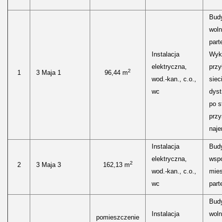
Bud
woln
parte
Instalacja
Wyk
elektryczna,
przy
2
1
3 Maja 1
96,44 m
wod.-kan., c.o.,
siec
wc
dyst
po s
przy
naje
Instalacja
Bud
elektryczna,
wspó
2
2
3 Maja 3
162,13 m
wod.-kan., c.o.,
mies
wc
parte
Bud
Instalacja
woln
pomieszczenie