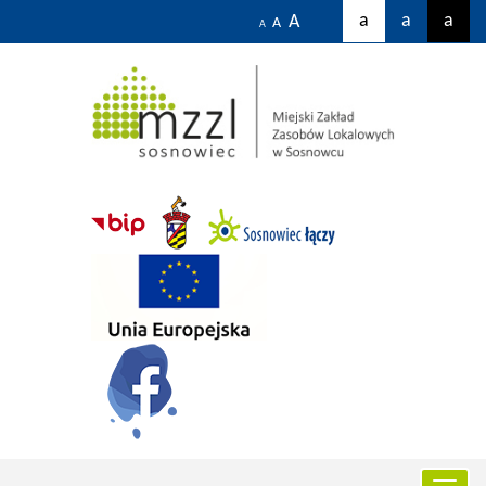
a
a
a
A
A
A