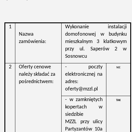
1
Wykonanie instalacji
Nazwa
domofonowej w budynku
zamówienia:
mieszkalnym 3 klatkowym
przy ul. Saperów 2 w
Sosnowcu
2
Oferty cenowe
- poczty
NIE
należy składać za
elektronicznej na
pośrednictwem:
adres:
oferty@mzzl.pl
- w zamkniętych
TAK
kopertach w
siedzibie
MZZL przy ulicy
Partyzantów 10a