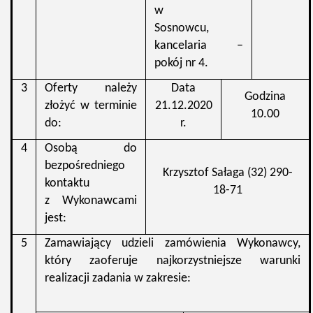
w
Sosnowcu,
kancelaria –
pokój nr 4.
3
Oferty należy
Data
Godzina
złożyć w terminie
21.12.2020
10.00
do:
r.
4
Osobą do
bezpośredniego
Krzysztof Sałaga (32) 290-
kontaktu
18-71
z Wykonawcami
jest:
5
Zamawiający udzieli zamówienia Wykonawcy,
który zaoferuje najkorzystniejsze warunki
realizacji zadania w zakresie: