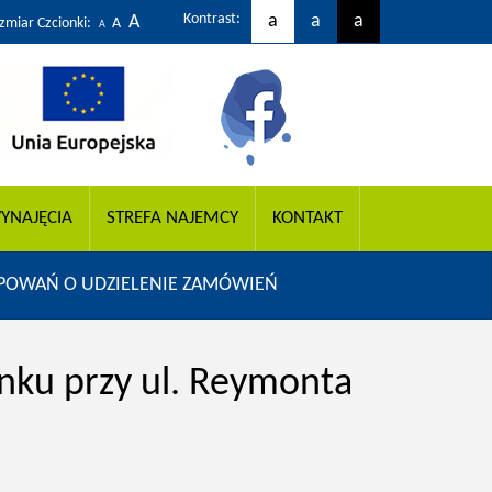
Kontrast:
a
a
a
A
zmiar Czcionki:
A
A
YNAJĘCIA
STREFA NAJEMCY
KONTAKT
ĘPOWAŃ O UDZIELENIE ZAMÓWIEŃ
ku przy ul. Reymonta