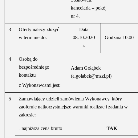
kancelaria – pokój
nr 4.
3
Oferty należy złożyć
Data
w terminie do:
08.10.2020
Godzina 10.00
r.
4
Osobą do
bezpośredniego
Adam Gołąbek
kontaktu
(a.golabek@mzzl.pl)
z Wykonawcami jest:
5
Zamawiający udzieli zamówienia Wykonawcy, który
zaoferuje najkorzystniejsze warunki realizacji zadania w
zakresie:
- najniższa cena brutto
TAK