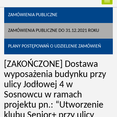
Przełą
nawiga
ZAMÓWIENIA PUBLICZNE
ZAMÓWIENIA PUBLICZNE DO 31.12.2021 ROKU
PLANY POSTĘPOWAŃ O UDZIELENIE ZAMÓWIEŃ
[ZAKOŃCZONE] Dostawa
wyposażenia budynku przy
ulicy Jodłowej 4 w
Sosnowcu w ramach
projektu pn.: “Utworzenie
klubu Senior+ przy ulicy