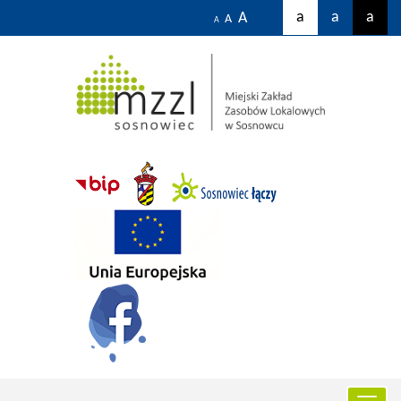
a
a
a
A
A
A