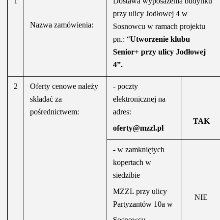
1
Dostawa wyposażenia budynku
przy ulicy Jodłowej 4 w
Nazwa zamówienia:
Sosnowcu w ramach projektu
pn.: “
Utworzenie klubu
Senior+ przy ulicy Jodłowej
4”.
2
Oferty cenowe należy
- poczty
składać za
elektronicznej na
pośrednictwem:
adres:
TAK
oferty@mzzl.pl
- w zamkniętych
kopertach w
siedzibie
MZZL przy ulicy
NIE
Partyzantów 10a w
Sosnowcu,