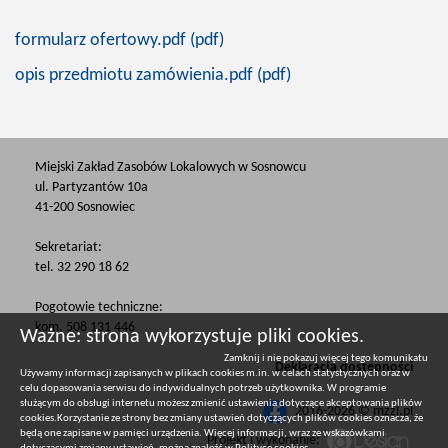
formularz ofertowy.pdf (pdf)
opis przedmiotu zamówienia.pdf (pdf)
Miejski Zakład Zasobów Lokalowych w Sosnowcu
ul. Partyzantów 10a
41-200 Sosnowiec
Sekretariat:
tel. 32 290 18 62
Pogotowie techniczne:
kom. 508 131 446
Ważne: strona wykorzystuje pliki cookies.
Zamknij i nie pokazuj więcej tego komunikatu
Deklaracja dostępności
Używamy informacji zapisanych w plikach cookies m.in. w celach statystycznych oraz w
celu dopasowania serwisu do indywidualnych potrzeb użytkownika. W programie
służącym do obsługi internetu możesz zmienić ustawienia dotyczące akceptowania plików
2016-2026 © mzzl.pl
cookies.Korzystanie ze strony bez zmiany ustawień dotyczących plików cookies oznacza, że
będą one zapisane w pamięci urządzenia. Więcej informacji, wraz ze wskazówkami
Projekt i wykonanie: