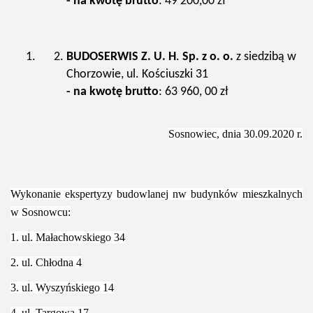
- na kwotę brutto
: 49 200,00 zł
BUDOSERWIS Z. U. H
.
Sp. z o. o.
z siedzibą w
Chorzowie, ul. Kościuszki 31
- na kwotę brutto
: 63 960, 00 zł
Sosnowiec, dnia 30.09.2020 r.
Wykonanie ekspertyzy budowlanej nw budynków mieszkalnych
w Sosnowcu:
1. ul. Małachowskiego 34
2. ul. Chłodna 4
3. ul. Wyszyńskiego 14
4. ul. Targowa 17