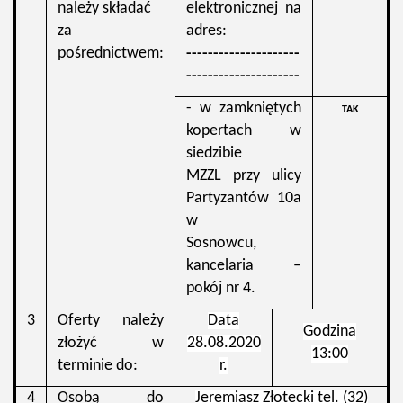
należy składać
elektronicznej na
za
adres:
pośrednictwem:
---------------------
---------------------
- w zamkniętych
TAK
kopertach w
siedzibie
MZZL przy ulicy
Partyzantów 10a
w
Sosnowcu,
kancelaria –
pokój nr 4.
3
Oferty należy
Data
Godzina
złożyć w
28.08.2020
13:00
terminie do:
r.
4
Osobą do
Jeremiasz Złotecki tel. (32)