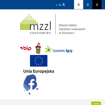
a
a
a
A
A
A