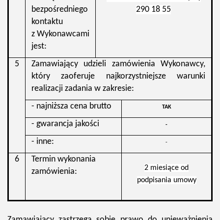
bezpośredniego
290 18 55
kontaktu
z Wykonawcami
jest:
5
Zamawiający udzieli zamówienia Wykonawcy,
który zaoferuje najkorzystniejsze warunki
realizacji zadania w zakresie:
- najniższa cena brutto
TAK
- gwarancja jakości
-
- inne:
-
6
Termin wykonania
2 miesiące od
zamówienia:
podpisania umowy
Zamawiający zastrzega sobie prawo do unieważnienia