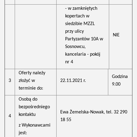
- w zamkniętych
kopertach w
siedzibie MZZL
przy ulicy
NIE
Partyzantów 10A w
Sosnowcu,
kancelaria - pokój
nr 4
Oferty należy
Godzina
3
złożyć w
22.11.2021 r.
9.00
terminie do:
Osobą do
bezpośredniego
Ewa Żemelska-Nowak, tel. 32 290
kontaktu
4
18 55
z Wykonawcami
jest: