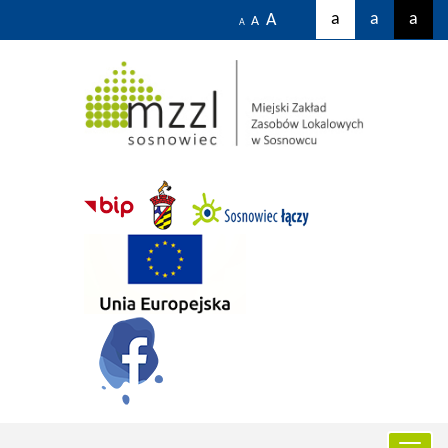
a
a
a
A
A
A