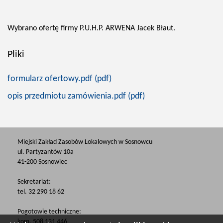
Wybrano ofertę firmy P.U.H.P. ARWENA Jacek Błaut.
Pliki
formularz ofertowy.pdf (pdf)
opis przedmiotu zamówienia.pdf (pdf)
Miejski Zakład Zasobów Lokalowych w Sosnowcu
ul. Partyzantów 10a
41-200 Sosnowiec
Sekretariat:
tel. 32 290 18 62
Pogotowie techniczne:
kom. 508 131 446