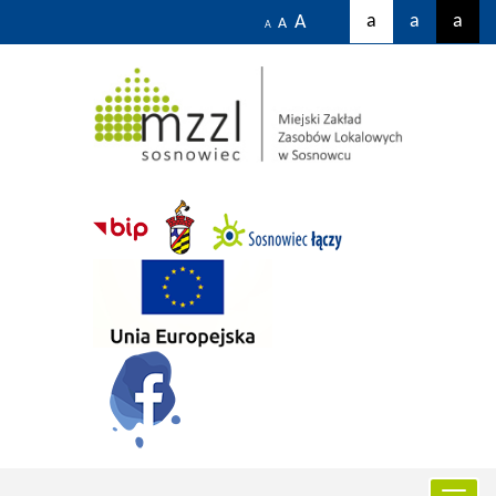
a
a
a
A
A
A