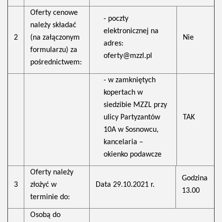
Oferty cenowe
- poczty
należy składać
elektronicznej na
2
(na załączonym
Nie
adres:
formularzu) za
oferty@mzzl.pl
pośrednictwem:
- w zamkniętych
kopertach w
siedzibie MZZL przy
ulicy Partyzantów
TAK
10A w Sosnowcu,
kancelaria –
okienko podawcze
Oferty należy
Godzina
3
złożyć w
Data 29.10.2021 r.
13.00
terminie do:
Osobą do