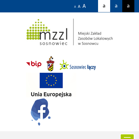
a
a
a
A
A
A