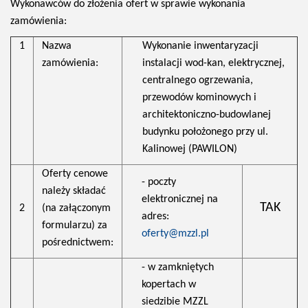
Wykonawców do złożenia ofert w sprawie wykonania
zamówienia:
1
Nazwa
Wykonanie inwentaryzacji
zamówienia:
instalacji wod-kan, elektrycznej,
centralnego ogrzewania,
przewodów kominowych i
architektoniczno-budowlanej
budynku położonego przy ul.
Kalinowej (PAWILON)
Oferty cenowe
- poczty
należy składać
elektronicznej na
TAK
2
(na załączonym
adres:
formularzu) za
oferty@mzzl.pl
pośrednictwem:
- w zamkniętych
kopertach w
siedzibie MZZL