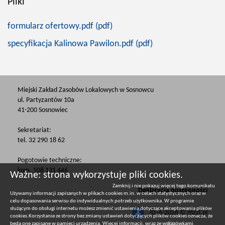
Pliki
formularz ofertowy.pdf (pdf)
specyfikacja Kalinowa Pawilon.pdf (pdf)
Miejski Zakład Zasobów Lokalowych w Sosnowcu
ul. Partyzantów 10a
41-200 Sosnowiec
Sekretariat:
tel. 32 290 18 62
Pogotowie techniczne:
kom. 508 131 446
Ważne: strona wykorzystuje pliki cookies.
Zamknij i nie pokazuj więcej tego komunikatu
Deklaracja dostępności
Używamy informacji zapisanych w plikach cookies m.in. w celach statystycznych oraz w
celu dopasowania serwisu do indywidualnych potrzeb użytkownika. W programie
służącym do obsługi internetu możesz zmienić ustawienia dotyczące akceptowania plików
2016-2026 © mzzl.pl
cookies.Korzystanie ze strony bez zmiany ustawień dotyczących plików cookies oznacza, że
będą one zapisane w pamięci urządzenia. Więcej informacji, wraz ze wskazówkami