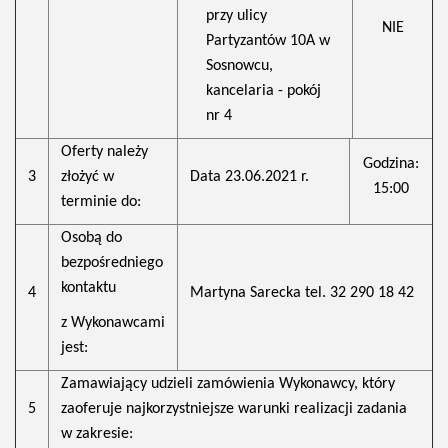
przy ulicy
NIE
Partyzantów 10A w
Sosnowcu,
kancelaria - pokój
nr 4
Oferty należy
Godzina:
3
złożyć w
Data 23.06.2021 r.
15:00
terminie do:
Osobą do
bezpośredniego
kontaktu
4
Martyna Sarecka tel. 32 290 18 42
z Wykonawcami
jest:
Zamawiający udzieli zamówienia Wykonawcy, który
5
zaoferuje najkorzystniejsze warunki realizacji zadania
w zakresie: