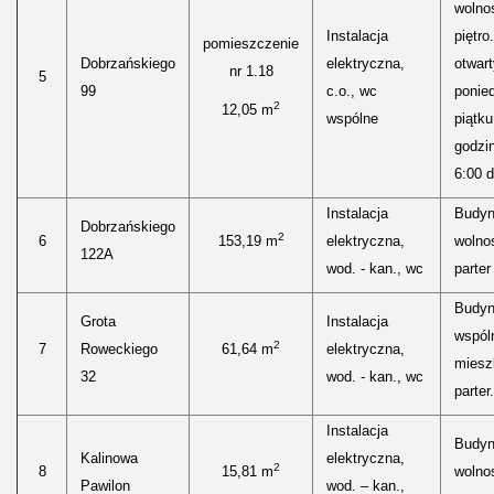
wolnos
Instalacja
piętro
pomieszczenie
Dobrzańskiego
elektryczna,
otwart
nr 1.18
5
99
c.o., wc
ponied
2
12,05 m
wspólne
piątku
godzi
6:00 d
Instalacja
Budyn
Dobrzańskiego
2
6
153,19 m
elektryczna,
wolnos
122A
wod. - kan., wc
parter 
Budy
Grota
Instalacja
wspól
2
7
Roweckiego
61,64 m
elektryczna,
miesz
32
wod. - kan., wc
parter.
Instalacja
Budyn
Kalinowa
elektryczna,
2
8
15,81 m
wolnos
Pawilon
wod. – kan.,