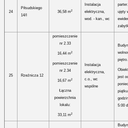
Instalacja
parte
Piłsudskiego
2
24
36,58 m
elektryczna,
ujęty 
14/I
wod. - kan., wc
ewiden
zabyt
pomieszczenie
nr 2.33
Budyn
wolnos
2
16,44 m
piętro.
pomieszczenie
Instalacja
Obiekt
nr 2.34
elektryczna,
25
Rzeźnicza 12
jest o
c.o., wc
2
16,67 m
ponied
wspólne
Łączna
piątku
powierzchnia
godzi
lokalu:
5:00 d
2
33,11 m
Budyn