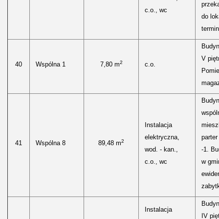
przek
c.o., wc
do lok
termin
Budyn
V pięt
2
40
Wspólna 1
7,80 m
c.o.
Pomie
maga
Budy
wspól
Instalacja
miesz
elektryczna,
parter
2
41
Wspólna 8
89,48 m
wod. - kan.,
-1. Bu
c.o., wc
w gmi
ewiden
zabyt
Budyn
Instalacja
IV pię