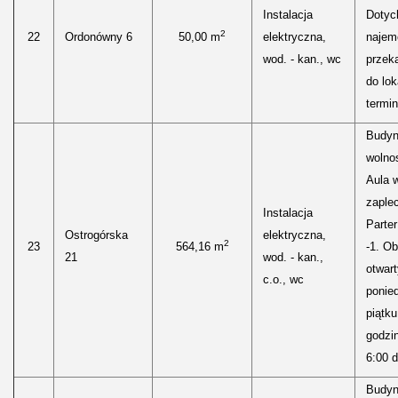
Instalacja
Dotyc
2
22
Ordonówny 6
50,00 m
elektryczna,
najem
wod. - kan., wc
przek
do lok
termin
Budyn
wolnos
Aula 
zaple
Instalacja
Parter
Ostrogórska
elektryczna,
2
23
564,16 m
-1. Ob
21
wod. - kan.,
otwart
c.o., wc
ponied
piątku
godzi
6:00 d
Budyn