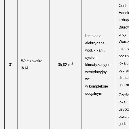
Centr
Handl
Usług
Biuro
ulicy
Instalacja
Warsz
elektryczna,
lokal 
wod. - kan.,
bocz
system
Warszawska
lokal
2
31
35,02 m
klimatyzacyjno-
3/14
być p
wentylacyjny,
działa
wc
gastr
w kompleksie
socjalnym
Częśc
lokali
użytk
otwar
godzi