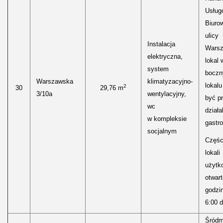
Usług
Biuro
ulicy
Instalacja
Warsz
elektryczna,
lokal 
system
bocz
Warszawska
klimatyzacyjno-
lokal
2
30
29,76 m
3/10a
wentylacyjny,
być p
wc
działa
w kompleksie
gastr
socjalnym
Częśc
lokali
użytk
otwar
godzi
6:00 d
Śródm