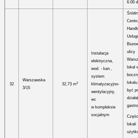
6:00 d
Śródm
Centr
Handl
Usług
Biuro
ulicy
Instalacja
Warsz
elektryczna,
lokal 
wod. - kan.,
bocz
system
Warszawska
lokal
2
32
32,73 m
klimatyzacyjno-
3/15
być p
wentylacyjny,
działa
wc
gastr
w kompleksie
socjalnym
Częśc
lokali
użytk