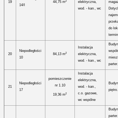
2
19
44,75 m
elektryczna,
maga
14/I
wod. - kan., wc
Dotyc
najem
przek
do lok
termin
Budy
Instalacja
Niepodległości
wspól
2
20
84,13 m
elektryczna,
10
miesz
wod. - kan., wc
parter.
Instalacja
pomieszczenie
elektryczna,
Niepodległości
Budyn
nr 1.10
21
wod. - kan.,
17
piętro.
c.o. gazowe,
2
19,36 m
wc wspólne
Budyn
parter.