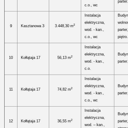
parter.
c.o., wc
Instalacja
Budyn
elektryczna,
wolnos
2
9
Kasztanowa 3
3.448,30 m
wod. - kan.,
parter, 
c.o., wc
piętro.
Instalacja
elektryczna,
Budyn
2
10
Kołłątaja 17
56,13 m
wod. - kan.,
parter.
c.o.
Instalacja
elektryczna,
Budyn
2
11
Kołłątaja 17
74,82 m
wod. - kan.,
parter.
c.o., wc
Instalacja
Budyn
elektryczna,
2
12
Kołłątaja 17
36,55 m
parter
wod. – kan.,