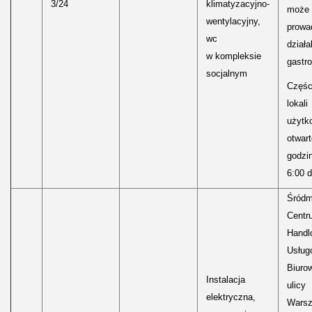
3/24
klimatyzacyjno-
może 
wentylacyjny,
prowa
wc
działa
w kompleksie
gastr
socjalnym
Częśc
lokali
użytk
otwar
godzi
6:00 d
Śródm
Centr
Handl
Usług
Biuro
Instalacja
ulicy
elektryczna,
Warsz