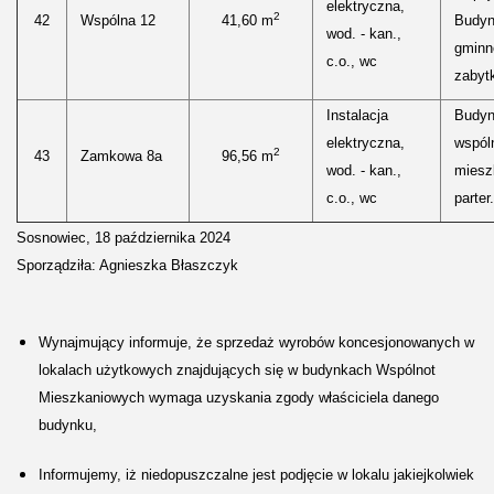
elektryczna,
2
42
Wspólna 12
41,60 m
Budyn
wod. - kan.,
gminne
c.o., wc
zabyt
Instalacja
Budy
elektryczna,
wspól
2
43
Zamkowa 8a
96,56 m
wod. - kan.,
miesz
c.o., wc
parter.
Sosnowiec, 18 października 2024
Sporządziła: Agnieszka Błaszczyk
Wynajmujący informuje, że sprzedaż wyrobów koncesjonowanych w
lokalach użytkowych znajdujących się w budynkach Wspólnot
Mieszkaniowych wymaga uzyskania zgody właściciela danego
budynku,
Informujemy, iż niedopuszczalne jest podjęcie w lokalu jakiejkolwiek