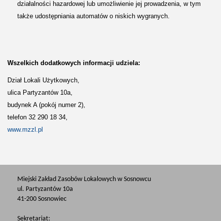
działalności hazardowej lub umożliwienie jej prowadzenia, w tym
także udostępniania automatów o niskich wygranych.
Wszelkich dodatkowych informacji udziela:
Dział Lokali Użytkowych,
ulica Partyzantów 10a,
budynek A (pokój numer 2),
telefon 32 290 18 34,
www.mzzl.pl
Miejski Zakład Zasobów Lokalowych w Sosnowcu
ul. Partyzantów 10a
41-200 Sosnowiec
Sekretariat: