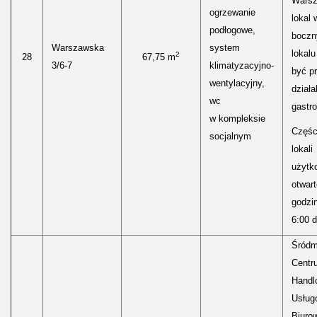
Warsz
ogrzewanie
lokal 
podłogowe,
bocz
Warszawska
system
lokal
2
28
67,75 m
3/6-7
klimatyzacyjno-
być p
wentylacyjny,
działa
wc
gastr
w kompleksie
Częśc
socjalnym
lokali
użytk
otwar
godzi
6:00 d
Śródm
Centr
Handl
Usług
Biuro