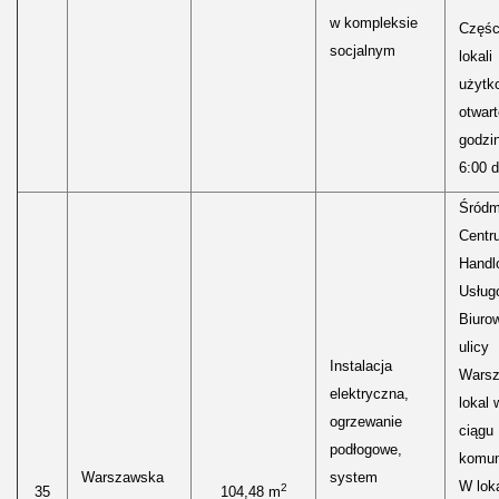
w kompleksie
Częśc
socjalnym
lokali
użytk
otwar
godzi
6:00 d
Śródm
Centr
Handl
Usług
Biuro
ulicy
Instalacja
Warsz
elektryczna,
lokal
ogrzewanie
ciągu
podłogowe,
komun
Warszawska
system
W loka
2
35
104,48 m