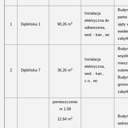
Budyn
Instalacja
parte
elektryczna do
2
1
Dęblińska 1
90,26 m
ujęty 
odtworzenia,
ewiden
wod. - kan., wc
zabyt
Budy
wspól
Instalacja
miesz
elektryczna,
2
2
Dęblińska 7
36,26 m
sutere
wod. - kan.,
Budyn
c.o., wc
gminne
zabyt
pomieszczenie
nr 1.09
Budyn
2
12,64 m
wolnos