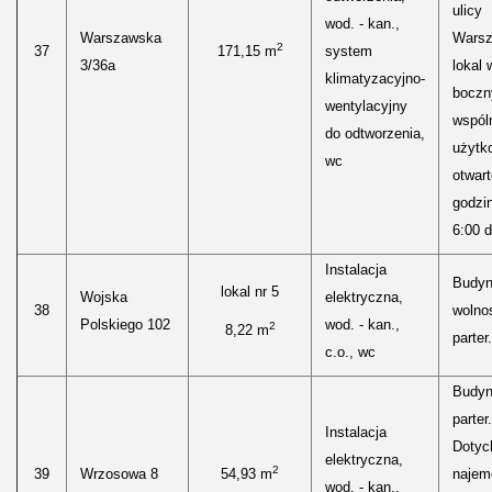
ulicy
wod. - kan.,
Warszawska
Warsz
2
37
171,15 m
system
3/36a
lokal 
klimatyzacyjno-
boczn
wentylacyjny
wspóln
do odtworzenia,
użytk
wc
otwar
godzi
6:00 d
Instalacja
Budyn
lokal nr 5
Wojska
elektryczna,
38
wolnos
Polskiego 102
wod. - kan.,
2
8,22 m
parter.
c.o., wc
Budyn
parter.
Instalacja
Dotyc
elektryczna,
2
39
Wrzosowa 8
54,93 m
najem
wod. - kan.,