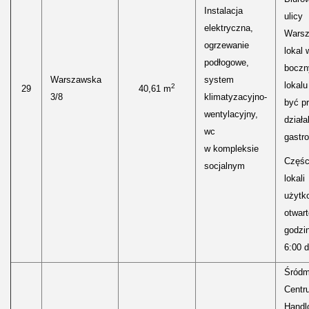
Instalacja
ulicy
elektryczna,
Warsz
ogrzewanie
lokal 
podłogowe,
bocz
Warszawska
system
lokal
2
29
40,61 m
3/8
klimatyzacyjno-
być p
wentylacyjny,
działa
wc
gastr
w kompleksie
Częśc
socjalnym
lokali
użytk
otwar
godzi
6:00 d
Śródm
Centr
Handl