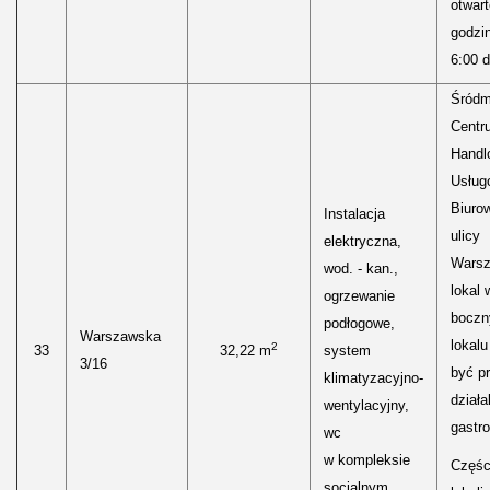
otwar
godzi
6:00 d
Śródm
Centr
Handl
Usług
Biuro
Instalacja
ulicy
elektryczna,
Warsz
wod. - kan.,
lokal 
ogrzewanie
bocz
podłogowe,
Warszawska
lokal
2
33
32,22 m
system
3/16
być p
klimatyzacyjno-
działa
wentylacyjny,
gastr
wc
w kompleksie
Częśc
socjalnym