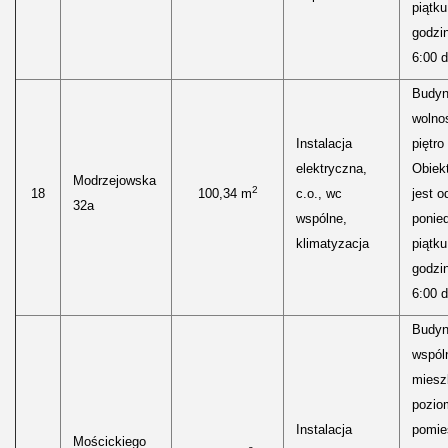
piątku
godzi
6:00 d
Budyn
wolnos
Instalacja
piętro
elektryczna,
Obiekt
Modrzejowska
2
18
100,34 m
c.o., wc
jest o
32a
wspólne,
ponied
klimatyzacja
piątku
godzi
6:00 d
Budy
wspól
miesz
pozio
Instalacja
pomie
Mościckiego