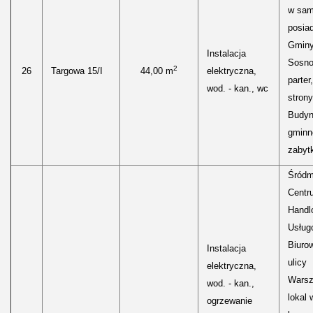
w sam
posia
Gmin
Instalacja
Sosno
2
26
Targowa 15/I
44,00 m
elektryczna,
parter
wod. - kan., wc
stron
Budyn
gminne
zabyt
Śródm
Centr
Handl
Usług
Biuro
Instalacja
ulicy
elektryczna,
Warsz
wod. - kan.,
lokal 
ogrzewanie