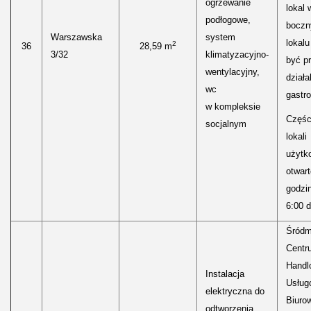
ogrzewanie
lokal 
podłogowe,
bocz
Warszawska
system
lokal
2
36
28,59 m
3/32
klimatyzacyjno-
być p
wentylacyjny,
działa
wc
gastr
w kompleksie
Częśc
socjalnym
lokali
użytk
otwar
godzi
6:00 d
Śródm
Centr
Handl
Instalacja
Usług
elektryczna do
Biuro
odtworzenia,