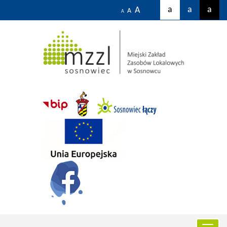
a
a
a
A
A
A