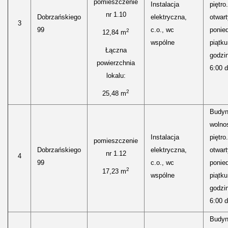
pomieszczenie
Instalacja
piętro
nr 1.10
Dobrzańskiego
elektryczna,
otwart
3
99
c.o., wc
ponied
2
12,84 m
wspólne
piątku
Łączna
godzi
powierzchnia
6:00 d
lokalu:
2
25,48 m
Budyn
wolnos
Instalacja
piętro
pomieszczenie
Dobrzańskiego
elektryczna,
otwart
nr 1.12
4
99
c.o., wc
ponied
2
17,23 m
wspólne
piątku
godzi
6:00 d
Budyn