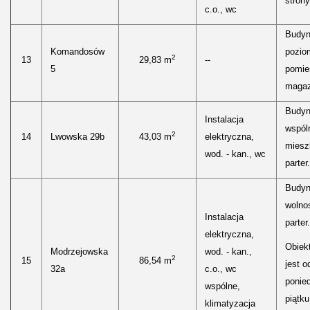
strony
c.o., wc
Budyn
Komandosów
pozio
2
13
29,83 m
--
5
pomie
maga
Budy
Instalacja
wspól
2
14
Lwowska 29b
43,03 m
elektryczna,
miesz
wod. - kan., wc
parter.
Budyn
wolnos
Instalacja
parter.
elektryczna,
Obiekt
Modrzejowska
wod. - kan.,
2
15
86,54 m
jest o
32a
c.o., wc
ponied
wspólne,
piątku
klimatyzacja