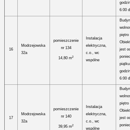
godzi
6:00 d
Budyn
wolnos
piętro
Instalacja
pomieszczenie
Obiekt
Modrzejowska
elektryczna,
nr 134
16
jest o
32a
c.o., wc
ponied
2
14,80 m
wspólne
piątku
godzi
6:00 d
Budyn
wolnos
piętro
Instalacja
pomieszczenie
Obiekt
Modrzejowska
elektryczna,
nr 140
17
jest o
32a
c.o., wc
ponied
2
39,95 m
wspólne