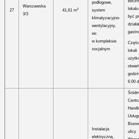
bocz
podłogowe,
Warszawska
lokal
2
27
41,61 m
system
3/3
być p
klimatyzacyjno-
działa
wentylacyjny,
gastr
wc
w kompleksie
Częśc
socjalnym
lokali
użytk
otwar
godzi
6:00 d
Śródm
Centr
Handl
Usług
Biuro
Instalacja
ulicy
elektryczna,