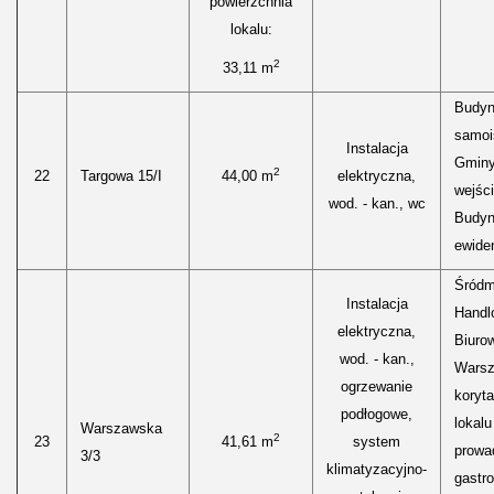
powierzchnia
lokalu:
2
33,11 m
Budyn
samoi
Instalacja
Gminy
2
22
Targowa 15/I
44,00 m
elektryczna,
wejści
wod. - kan., wc
Budyn
ewide
Śródm
Instalacja
Handl
elektryczna,
Biurow
wod. - kan.,
Warsz
ogrzewanie
koryt
podłogowe,
lokal
Warszawska
2
23
41,61 m
system
prowa
3/3
klimatyzacyjno-
gastr