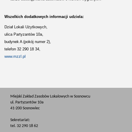
Wszelkich dodatkowych informacji udziela:
Dział Lokali Użytkowych,
ulica Partyzantów 10a,
budynek A (pokój numer 2),
telefon 32 290 18 34,
www.mzzl.pl
Miejski Zakład Zasobów Lokalowych w Sosnowcu
ul. Partyzantów 10a
41-200 Sosnowiec
Sekretariat:
tel. 32 290 18 62