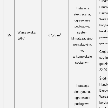
Śródm
Handl
Instalacja
Biurow
elektryczna,
Warsz
ogrzewanie
koryt
podłogowe,
lokal
Warszawska
system
2
25
67,75 m
prowa
3/6-7
klimatyzacyjno-
gastr
wentylacyjny,
wc
Części
w kompleksie
użytk
socjalnym
godzi
22:00.
Śródm
Handl
Instalacja
Biurow
elektryczna,
Warsz
ogrzewanie
koryt
podłogowe,