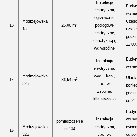
Instalacja
Budyn
elektryczna,
wolnos
ogrzewanie
Modrzejowska
Części
2
13
25,00 m
podłogowe
1a
użytk
elektryczne,
godzi
klimatyzacja,
22:00.
wc wspólne
Budyn
Instalacja
wolnos
elektryczna,
Modrzejowska
wod. - kan.,
Obiekt
2
14
86,54 m
32a
c.o., wc
ponied
wspólne,
godzi
klimatyzacja
do 21:
Budyn
Instalacja
wolnos
pomieszczenie
Modrzejowska
elektryczna,
(winda
nr 134
15
32a
c.o., wc
od pon