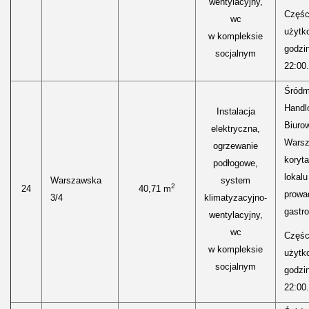
wentylacyjny,
Części
wc
użytk
w kompleksie
godzi
socjalnym
22:00.
Śródm
Handl
Instalacja
Biurow
elektryczna,
Warsz
ogrzewanie
koryt
podłogowe,
lokal
Warszawska
system
2
24
40,71 m
prowa
3/4
klimatyzacyjno-
gastr
wentylacyjny,
wc
Części
w kompleksie
użytk
socjalnym
godzi
22:00.