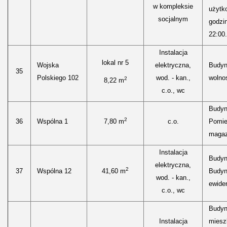
w kompleksie
użytk
socjalnym
godzi
22:00.
Instalacja
lokal nr 5
Wojska
elektryczna,
Budyn
35
Polskiego 102
wod. - kan.,
wolnos
2
8,22 m
c.o., wc
Budyn
2
36
Wspólna 1
7,80 m
c.o.
Pomie
maga
Instalacja
Budyne
elektryczna,
2
37
Wspólna 12
41,60 m
Budyn
wod. - kan.,
ewide
c.o., wc
Budyn
Instalacja
mieszk