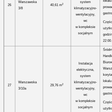
lokal
Warszawska
system
2
26
40,61 m
prowa
3/8
klimatyzacyjno-
gastr
wentylacyjny,
wc
Części
w kompleksie
użytk
socjalnym
godzi
22:00.
Śródm
Handl
Biurow
Instalacja
Warsz
elektryczna,
koryt
system
lokal
Warszawska
klimatyzacyjno-
2
27
29,76 m
prowa
3/10a
wentylacyjny,
gastr
wc
w kompleksie
Części
socjalnym
użytk