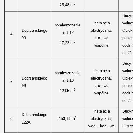
2
25,48 m
Budyn
Instalacja
wolnos
pomieszczenie
Dobrzańskiego
elektryczna,
Obiekt
nr 1.12
4
99
c.o., wc
ponied
2
17,23 m
wspólne
godzi
do 21:
Budyn
Instalacja
wolnos
pomieszczenie
Dobrzańskiego
elektryczna,
Obiekt
nr 1.18
5
99
c.o., wc
ponied
2
12,05 m
wspólne
godzi
do 21:
Instalacja
Budyn
Dobrzańskiego
2
6
153,19 m
elektryczna,
wolnos
122A
wod. - kan., wc
i I pię