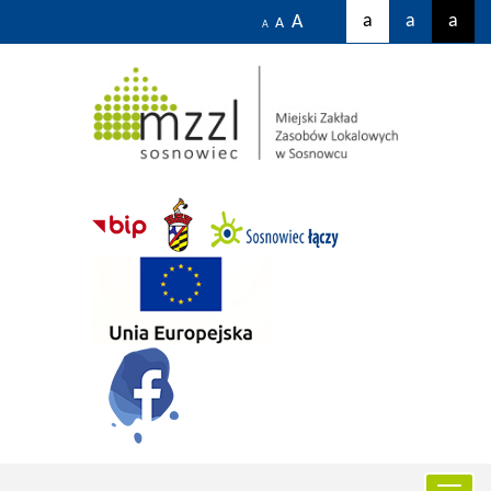
a
a
a
A
A
A