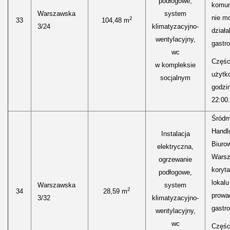
podłogowe,
komun
Warszawska
system
nie m
2
33
104,48 m
3/24
klimatyzacyjno-
działa
wentylacyjny,
gastr
wc
Części
w kompleksie
użytk
socjalnym
godzi
22:00.
Śródm
Handl
Instalacja
Biurow
elektryczna,
Warsz
ogrzewanie
koryt
podłogowe,
lokal
Warszawska
system
2
34
28,59 m
prowa
3/32
klimatyzacyjno-
gastr
wentylacyjny,
wc
Części