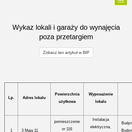
Przełą
nawiga
Wykaz lokali i garaży do wynajęcia
poza przetargiem
Zobacz ten artykuł w BIP
Powierzchnia
Wyposażenie
Lp.
Adres lokalu
użytkowa
lokalu
Instalacja
pomieszczenie
Budyne
elektryczna,
nr 116
1
3 Maja 11
Budyn