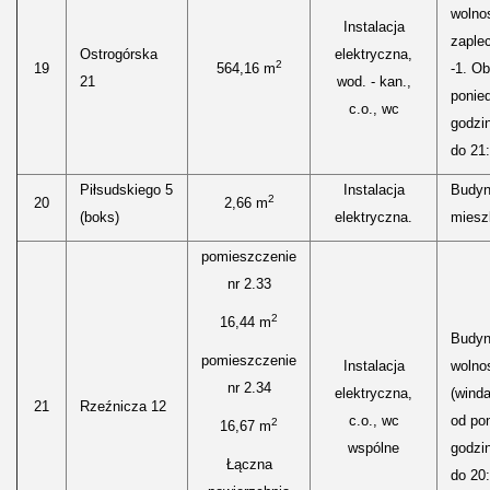
wolnos
Instalacja
zaple
Ostrogórska
elektryczna,
2
19
564,16 m
-1. Ob
21
wod. - kan.,
ponied
c.o., wc
godzi
do 21:
Piłsudskiego 5
Instalacja
Budyn
2
20
2,66 m
(boks)
elektryczna.
miesz
pomieszczenie
nr 2.33
2
16,44 m
Budyn
pomieszczenie
Instalacja
wolnos
nr 2.34
elektryczna,
(winda
21
Rzeźnicza 12
c.o., wc
od pon
2
16,67 m
wspólne
godzi
Łączna
do 20: