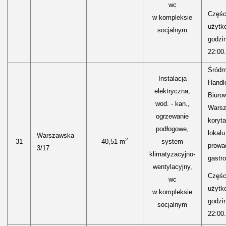
wc
Części
w kompleksie
użytk
socjalnym
godzi
22:00.
Śródm
Instalacja
Handl
elektryczna,
Biurow
wod. - kan.,
Warsz
ogrzewanie
koryt
podłogowe,
lokal
Warszawska
2
31
40,51 m
system
prowa
3/17
klimatyzacyjno-
gastr
wentylacyjny,
Części
wc
użytk
w kompleksie
godzi
socjalnym
22:00.