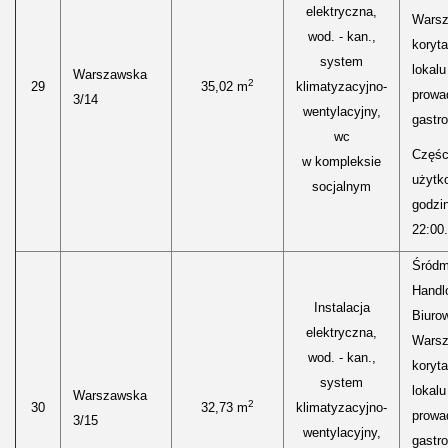
elektryczna,
Warsz
wod. - kan.,
koryt
system
lokal
Warszawska
2
29
35,02 m
klimatyzacyjno-
prowa
3/14
wentylacyjny,
gastr
wc
Części
w kompleksie
użytk
socjalnym
godzi
22:00.
Śródm
Handl
Instalacja
Biurow
elektryczna,
Warsz
wod. - kan.,
koryt
system
lokal
Warszawska
2
30
32,73 m
klimatyzacyjno-
prowa
3/15
wentylacyjny,
gastr