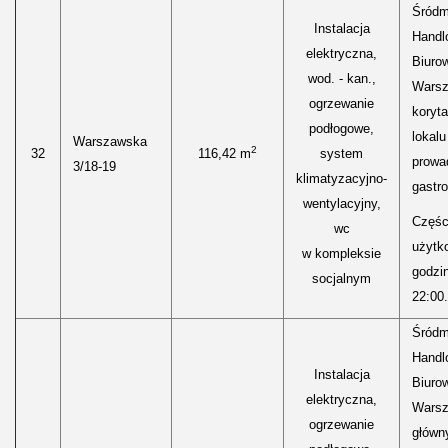
Śródm
Instalacja
Handl
elektryczna,
Biurow
wod. - kan.,
Warsz
ogrzewanie
koryt
podłogowe,
lokal
Warszawska
2
32
116,42 m
system
prowa
3/18-19
klimatyzacyjno-
gastr
wentylacyjny,
Części
wc
użytk
w kompleksie
godzi
socjalnym
22:00.
Śródm
Handl
Instalacja
Biurow
elektryczna,
Warsz
ogrzewanie
główn