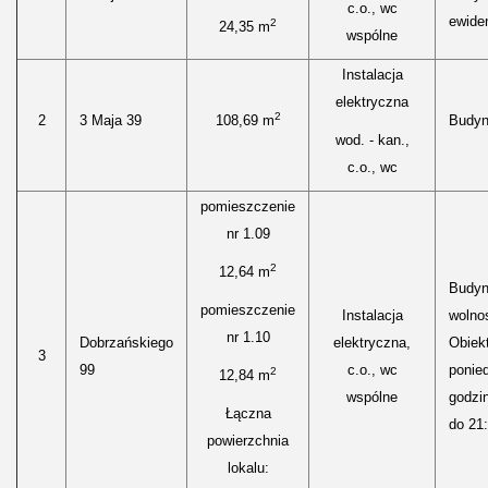
c.o., wc
ewide
2
24,35 m
wspólne
Instalacja
elektryczna
2
2
3 Maja 39
108,69 m
Budyn
wod. - kan.,
c.o., wc
pomieszczenie
nr 1.09
2
12,64 m
Budyn
pomieszczenie
Instalacja
wolnos
nr 1.10
Dobrzańskiego
elektryczna,
Obiekt
3
99
c.o., wc
ponied
2
12,84 m
wspólne
godzi
Łączna
do 21:
powierzchnia
lokalu: