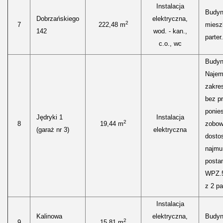
Instalacja
Budyn
Dobrzańskiego
elektryczna,
2
7
222,48 m
miesz
142
wod. - kan.,
parter.
c.o., wc
Budyn
Najem
zakres
bez p
ponie
Jędryki 1
Instalacja
2
8
19,44 m
zobow
(garaż nr 3)
elektryczna
dosto
najmu
posta
WPZ.5
z 2 pa
Instalacja
Kalinowa
elektryczna,
Budyn
2
9
15,81 m