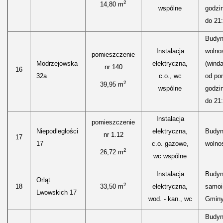
2
14,80 m
wspólne
godzi
do 21:
Budyn
Instalacja
wolnos
pomieszczenie
Modrzejowska
elektryczna,
(winda
nr 140
16
32a
c.o., wc
od pon
2
39,95 m
wspólne
godzi
do 21:
Instalacja
pomieszczenie
Niepodległości
elektryczna,
Budyn
nr 1.12
17
17
c.o. gazowe,
wolnos
2
26,72 m
wc wspólne
Instalacja
Budyn
Orląt
2
18
33,50 m
elektryczna,
samoi
Lwowskich 17
wod. - kan., wc
Gminy
Budyn