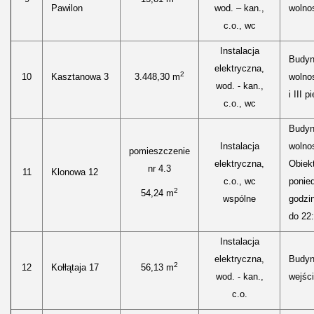
Pawilon
wod. – kan.,
wolnos
c.o., wc
Instalacja
Budyn
elektryczna,
2
10
Kasztanowa 3
3.448,30 m
wolnos
wod. - kan.,
i III p
c.o., wc
Budyn
Instalacja
wolnos
pomieszczenie
elektryczna,
Obiekt
nr 4.3
11
Klonowa 12
c.o., wc
ponied
2
54,24 m
wspólne
godzi
do 22:
Instalacja
elektryczna,
Budyn
2
12
Kołłątaja 17
56,13 m
wod. - kan.,
wejści
c.o.