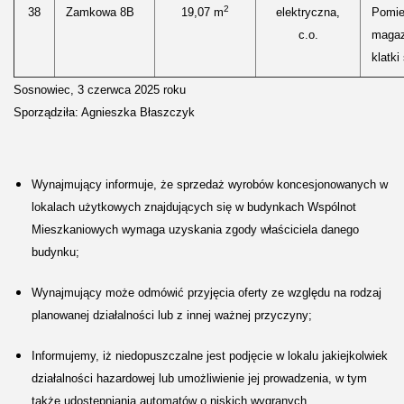
2
38
Zamkowa 8B
19,07 m
elektryczna,
Pomie
c.o.
magaz
klatki
Sosnowiec, 3 czerwca 2025 roku
Sporządziła: Agnieszka Błaszczyk
Wynajmujący informuje, że sprzedaż wyrobów koncesjonowanych w
lokalach użytkowych znajdujących się w budynkach Wspólnot
Mieszkaniowych wymaga uzyskania zgody właściciela danego
budynku;
Wynajmujący może odmówić przyjęcia oferty ze względu na rodzaj
planowanej działalności lub z innej ważnej przyczyny;
Informujemy, iż niedopuszczalne jest podjęcie w lokalu jakiejkolwiek
działalności hazardowej lub umożliwienie jej prowadzenia, w tym
także udostępniania automatów o niskich wygranych.