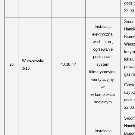
godzi
22:00.
Śródm
Instalacja
Handl
elektryczna,
Biurow
wod. - kan.,
Warsz
ogrzewanie
koryt
podłogowe,
lokal
Warszawska
2
28
40,38 m
system
prowa
3/13
klimatyzacyjno-
gastr
wentylacyjny,
Części
wc
użytk
w kompleksie
godzi
socjalnym
22:00.
Śródm
Handl
Instalacja
Biurow