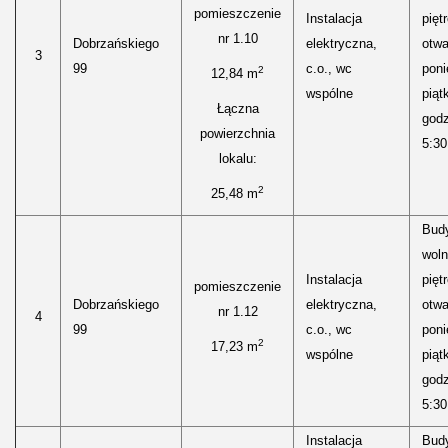
pomieszczenie
Instalacja
pięt
nr 1.10
Dobrzańskiego
elektryczna,
otwa
3
99
c.o., wc
poni
2
12,84 m
wspólne
piąt
Łączna
godz
powierzchnia
5:30
lokalu:
2
25,48 m
Bud
woln
Instalacja
pięt
pomieszczenie
Dobrzańskiego
elektryczna,
otwa
nr 1.12
4
99
c.o., wc
poni
2
17,23 m
wspólne
piąt
godz
5:30
Instalacja
Bud