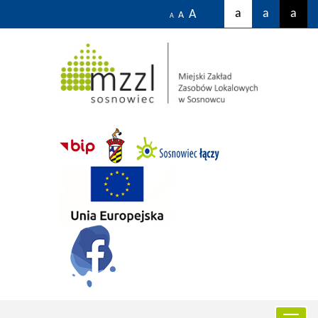
a
a
a
A
A
A