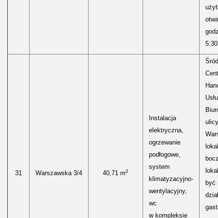
uży
otwa
godz
5:30
Śród
Cen
Hand
Usłu
Biur
Instalacja
ulic
elektryczna,
Wars
ogrzewanie
loka
podłogowe,
boc
system
loka
2
31
Warszawska 3/4
40,71 m
klimatyzacyjno-
być
wentylacyjny,
dzia
wc
gast
w kompleksie