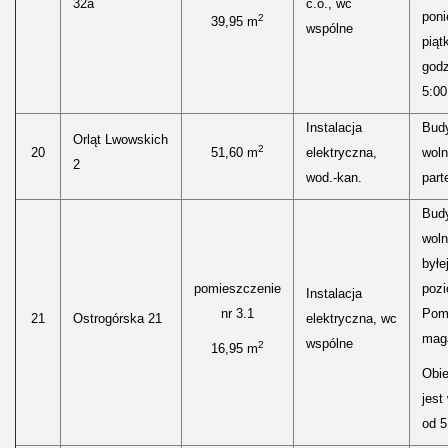
32a
c.o., wc
poni
2
39,95 m
wspólne
piąt
godz
5:00
Instalacja
Bud
Orląt Lwowskich
2
20
51,60 m
elektryczna,
woln
2
wod.-kan.
parte
Bud
woln
byłe
pomieszczenie
pozi
Instalacja
nr 3.1
Pom
21
Ostrogórska 21
elektryczna, wc
mag
wspólne
2
16,95 m
Obie
jest
od 5