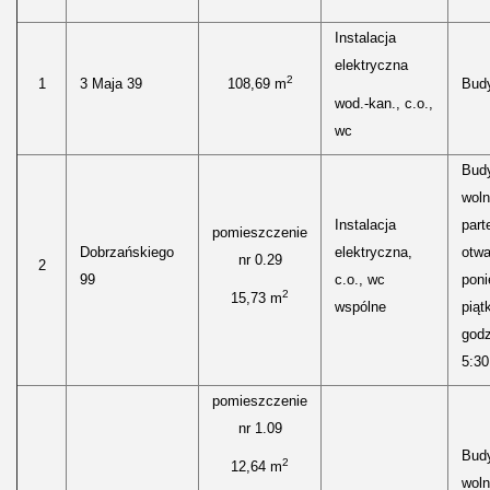
Instalacja
elektryczna
2
1
3 Maja 39
108,69 m
Bud
wod.-kan., c.o.,
wc
Bud
woln
Instalacja
part
pomieszczenie
Dobrzańskiego
elektryczna,
otwa
nr 0.29
2
99
c.o., wc
poni
2
15,73 m
wspólne
piąt
godz
5:30
pomieszczenie
nr 1.09
Bud
2
12,64 m
woln