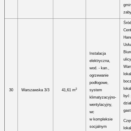
gmin
zaby
Śród
Cen
Hand
Usłu
Biur
Instalacja
ulic
elektryczna,
Wars
wod. - kan.,
loka
ogrzewanie
boc
podłogowe,
loka
2
30
Warszawska 3/3
41,61 m
system
być
klimatyzacyjno-
dzia
wentylacyjny,
gast
wc
w kompleksie
Częś
socjalnym
lokal