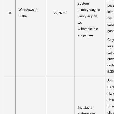
system
boc
Warszawska
klimatyzacyjno-
loka
2
34
29,76 m
3/10a
wentylacyjny,
być
wc
dzia
w kompleksie
gast
socjalnym
Częś
lokal
uży
otwa
godz
5:30
Śród
Cen
Hand
Usłu
Biur
Instalacja
ulic
elektryczna,