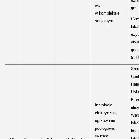
dzia
wc
gast
w kompleksie
Częś
socjalnym
lokal
uży
otwa
godz
5:30
Śród
Cen
Hand
Usłu
Biur
Instalacja
ulic
elektryczna,
Wars
ogrzewanie
loka
podłogowe,
boc
system
loka
2