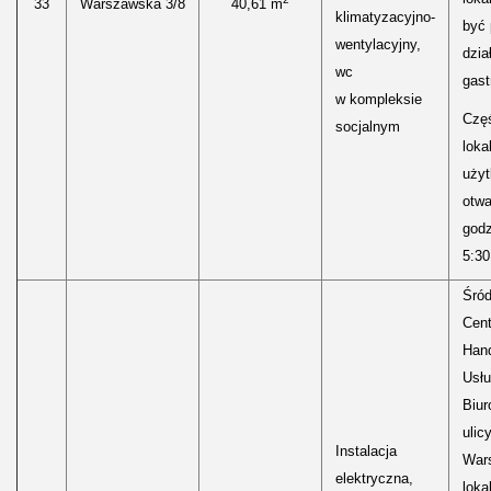
33
Warszawska 3/8
40,61 m
klimatyzacyjno-
być
wentylacyjny,
dzia
wc
gast
w kompleksie
Częś
socjalnym
lokal
uży
otwa
godz
5:30
Śród
Cen
Hand
Usłu
Biur
ulic
Instalacja
Wars
elektryczna,
loka