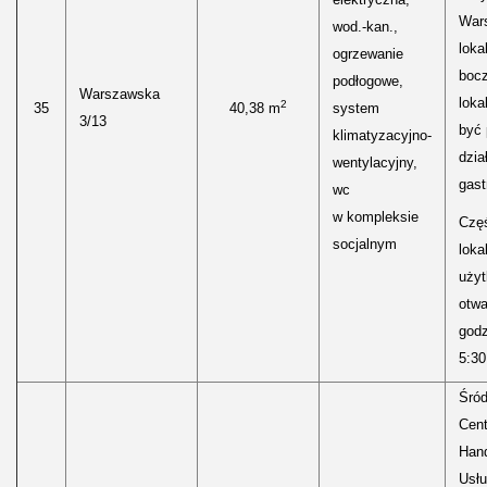
Wars
wod.-kan.,
loka
ogrzewanie
boc
podłogowe,
Warszawska
loka
2
35
40,38 m
system
3/13
być
klimatyzacyjno-
dzia
wentylacyjny,
gast
wc
w kompleksie
Częś
socjalnym
lokal
uży
otwa
godz
5:30
Śród
Cen
Hand
Usłu