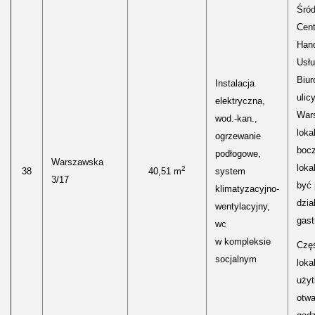
Śród
Cen
Hand
Usłu
Biur
Instalacja
ulic
elektryczna,
Wars
wod.-kan.,
loka
ogrzewanie
boc
podłogowe,
Warszawska
loka
2
38
40,51 m
system
3/17
być
klimatyzacyjno-
dzia
wentylacyjny,
gast
wc
w kompleksie
Częś
socjalnym
lokal
uży
otwa