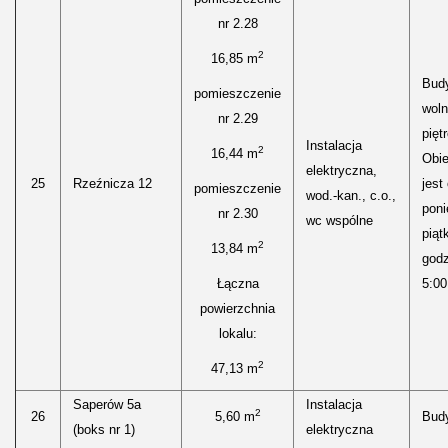
nr 2.28
2
16,85 m
Bud
pomieszczenie
woln
nr 2.29
pięt
Instalacja
2
16,44 m
Obie
elektryczna,
25
Rzeźnicza 12
jest
pomieszczenie
wod.-kan., c.o.,
poni
nr 2.30
wc wspólne
piąt
2
13,84 m
godz
Łączna
5:00
powierzchnia
lokalu:
2
47,13 m
Saperów 5a
Instalacja
2
26
5,60 m
Bud
(boks nr 1)
elektryczna