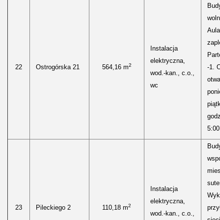
Bud
woln
Aula
zap
Instalacja
Part
elektryczna,
2
22
Ostrogórska 21
564,16 m
-1. 
wod.-kan., c.o.,
otwa
wc
poni
piąt
godz
5:00
Bud
wspó
mies
sute
Instalacja
Wyk
elektryczna,
2
23
Pileckiego 2
110,18 m
przy
wod.-kan., c.o.,
siec