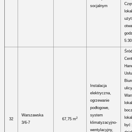
Częś
socjalnym
lokal
uży
otwa
godz
5:30
Śród
Cen
Hand
Usłu
Biur
Instalacja
ulic
elektryczna,
Wars
ogrzewanie
loka
podłogowe,
boc
Warszawska
system
loka
2
32
67,75 m
3/6-7
klimatyzacyjno-
być
wentylacyjny,