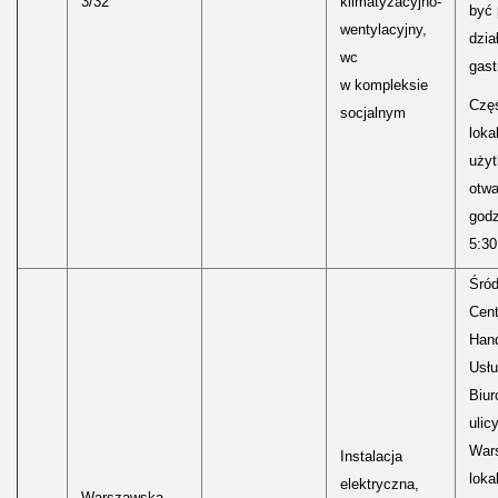
3/32
klimatyzacyjno-
być
wentylacyjny,
dzia
wc
gast
w kompleksie
Częś
socjalnym
lokal
uży
otwa
godz
5:30
Śród
Cen
Hand
Usłu
Biur
ulic
Wars
Instalacja
loka
elektryczna,
Warszawska