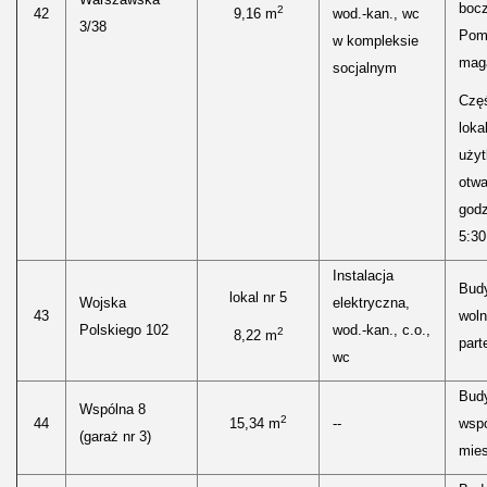
boc
2
42
9,16 m
wod.-kan., wc
3/38
Pom
w kompleksie
mag
socjalnym
Częś
lokal
uży
otwa
godz
5:30
Instalacja
Bud
lokal nr 5
Wojska
elektryczna,
43
woln
Polskiego 102
wod.-kan., c.o.,
2
8,22 m
parte
wc
Bud
Wspólna 8
2
44
15,34 m
--
wspó
(garaż nr 3)
mies