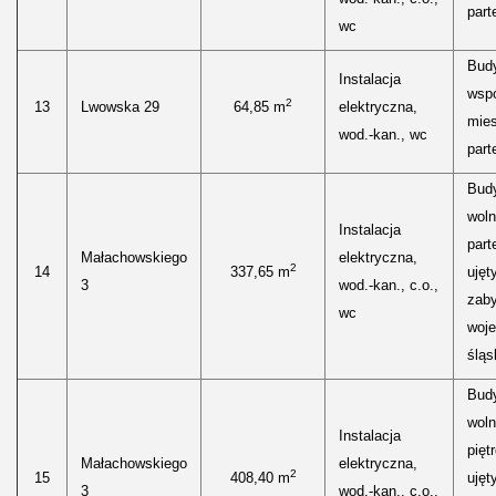
parte
wc
Bud
Instalacja
wspó
2
13
Lwowska 29
64,85 m
elektryczna,
mies
wod.-kan., wc
parte
Bud
woln
Instalacja
part
Małachowskiego
elektryczna,
2
14
337,65 m
ujęt
3
wod.-kan., c.o.,
zab
wc
woj
śląs
Bud
woln
Instalacja
pięt
Małachowskiego
elektryczna,
2
15
408,40 m
ujęt
3
wod.-kan., c.o.,