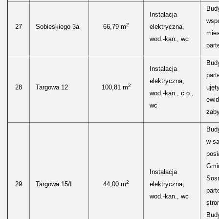
Bud
Instalacja
wspó
2
27
Sobieskiego 3a
66,79 m
elektryczna,
mies
wod.-kan., wc
parte
Bud
Instalacja
part
elektryczna,
2
28
Targowa 12
100,81 m
ujęt
wod.-kan., c.o.,
ewid
wc
zaby
Bud
w s
posi
Gmi
Instalacja
Sos
2
29
Targowa 15/I
44,00 m
elektryczna,
part
wod.-kan., wc
stro
Budy