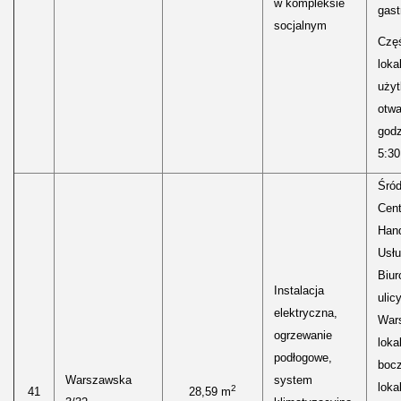
w kompleksie
gast
socjalnym
Częś
lokal
uży
otwa
godz
5:30
Śród
Cen
Hand
Usłu
Biur
Instalacja
ulic
elektryczna,
Wars
ogrzewanie
loka
podłogowe,
boc
Warszawska
system
loka
2
41
28,59 m