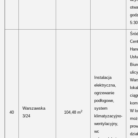
otwa
godz
5:30
Śród
Cen
Hand
Usłu
Biur
ulic
Instalacja
Wars
elektryczna,
loka
ogrzewanie
ciąg
podłogowe,
kom
Warszawska
system
W lo
2
40
104,48 m
3/24
klimatyzacyjno-
moż
wentylacyjny,
pro
wc
dzia