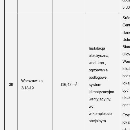
godz
5:30
Śród
Cen
Hand
Usłu
Biur
Instalacja
ulic
elektryczna,
Wars
wod.-kan.,
loka
ogrzewanie
boc
podłogowe,
Warszawska
loka
2
39
116,42 m
system
3/18-19
być
klimatyzacyjno-
dzia
wentylacyjny,
gast
wc
w kompleksie
Częś
socjalnym
lokal
uży