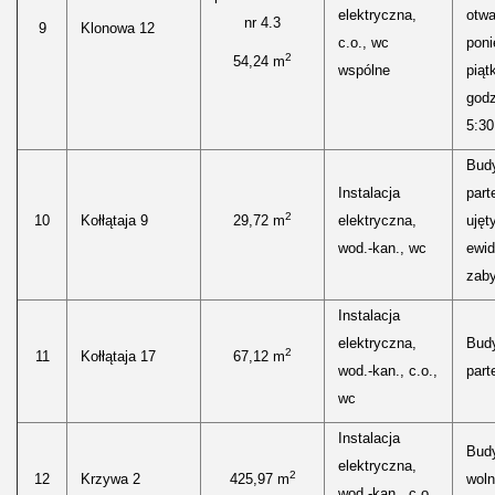
elektryczna,
otwa
nr 4.3
9
Klonowa 12
c.o., wc
poni
2
54,24 m
wspólne
piąt
godz
5:30
Bud
Instalacja
part
2
10
Kołłątaja 9
29,72 m
elektryczna,
ujęt
wod.-kan., wc
ewid
zaby
Instalacja
elektryczna,
Bud
2
11
Kołłątaja 17
67,12 m
wod.-kan., c.o.,
parte
wc
Instalacja
Bud
elektryczna,
2
12
Krzywa 2
425,97 m
woln
wod.-kan., c.o.,