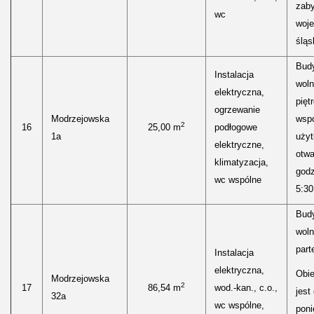
zab
wc
woj
śląs
Bud
Instalacja
woln
elektryczna,
pięt
ogrzewanie
Modrzejowska
wspó
2
16
25,00 m
podłogowe
1a
uży
elektryczne,
otwa
klimatyzacja,
godz
wc wspólne
5:30
Bud
woln
parte
Instalacja
elektryczna,
Obie
Modrzejowska
2
17
86,54 m
wod.-kan., c.o.,
jest
32a
wc wspólne,
poni