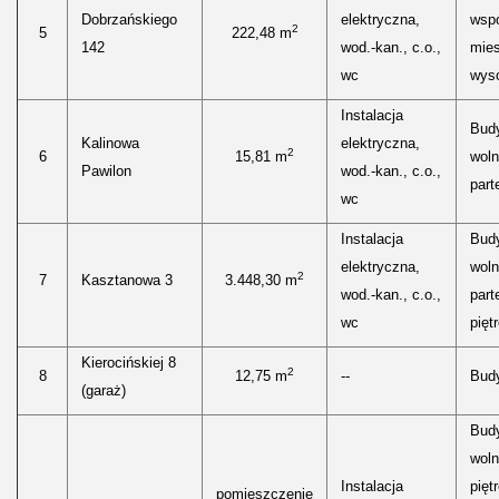
Dobrzańskiego
elektryczna,
wspó
2
5
222,48 m
142
wod.-kan., c.o.,
mies
wc
wyso
Instalacja
Bud
Kalinowa
elektryczna,
2
6
15,81 m
woln
Pawilon
wod.-kan., c.o.,
parte
wc
Instalacja
Bud
elektryczna,
woln
2
7
Kasztanowa 3
3.448,30 m
wod.-kan., c.o.,
parte
wc
piętr
Kierocińskiej 8
2
8
12,75 m
--
Bud
(garaż)
Bud
woln
Instalacja
pięt
pomieszczenie