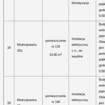
klimatyzacja
piąt
godz
5:00
Bud
woln
pięt
Instalacja
pomieszczenie
Obie
Modrzejowska
elektryczna,
nr 134
18
jest
32a
c.o., wc
poni
2
14,80 m
wspólne
piąt
godz
5:00
Bud
woln
pięt
Instalacja
pomieszczenie
Obie
Modrzejowska
elektryczna,
nr 140
19
jest