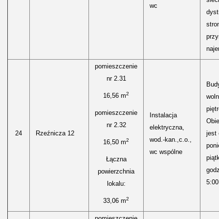
wc
dyst
stro
przy
naje
pomieszczenie
nr 2.31
Bud
2
16,56 m
woln
pięt
pomieszczenie
Instalacja
Obie
nr 2.32
elektryczna,
24
Rzeźnicza 12
jest
wod.-kan.,c.o.,
2
16,50 m
poni
wc wspólne
piąt
Łączna
godz
powierzchnia
5:00
lokalu:
2
33,06 m
pomieszczenie