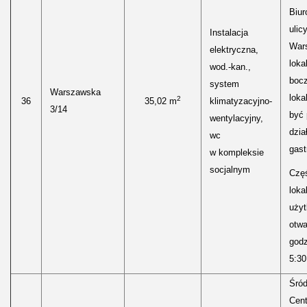
Biur
ulic
Instalacja
Wars
elektryczna,
loka
wod.-kan.,
boc
system
Warszawska
loka
2
36
35,02 m
klimatyzacyjno-
3/14
być
wentylacyjny,
dzia
wc
gast
w kompleksie
socjalnym
Częś
lokal
uży
otwa
godz
5:30
Śród
Cen