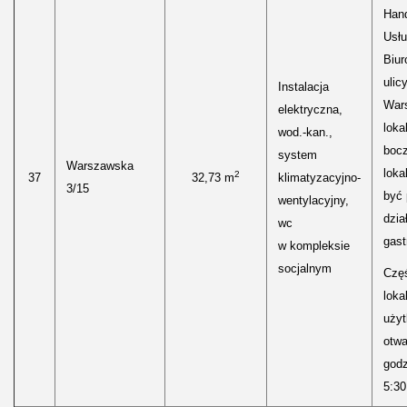
Hand
Usłu
Biur
ulic
Instalacja
Wars
elektryczna,
loka
wod.-kan.,
boc
system
Warszawska
loka
2
37
32,73 m
klimatyzacyjno-
3/15
być
wentylacyjny,
dzia
wc
gast
w kompleksie
socjalnym
Częś
lokal
uży
otwa
godz
5:30