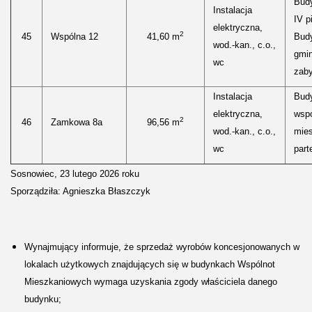
Bud
Instalacja
IV p
elektryczna,
2
45
Wspólna 12
41,60 m
Budy
wod.-kan., c.o.,
gmin
wc
zaby
Instalacja
Bud
elektryczna,
wspó
2
46
Zamkowa 8a
96,56 m
wod.-kan., c.o.,
mies
wc
parte
Sosnowiec, 23 lutego 2026 roku
Sporządziła: Agnieszka Błaszczyk
Wynajmujący informuje, że sprzedaż wyrobów koncesjonowanych w
lokalach użytkowych znajdujących się w budynkach Wspólnot
Mieszkaniowych wymaga uzyskania zgody właściciela danego
budynku;