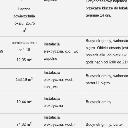
Dotychczasowy najemca
przekaże klucze do lokal
Łączna
terminie 14 dni.
powierzchnia
lokalu: 25,75
2
m
Budynek gminy, wolnostoj
pomieszczenie
Instalacja
piętro. Obiekt otwarty jes
nr 1.18
99
elektryczna, c.o., wc
poniedziałku do piątku w
wspólne
2
12,05 m
godzinach od 6:00 do 21:
Instalacja
Budynek gminy, wolnosto
2
153,19 m
elektryczna, wod. -
parter i I piętro.
kan., wc
Instalacja
2
19,44 m
Budynek gminy.
elektryczna
Instalacja
2
74,82 m
elektryczna, wod. -
Budynek gminy, parter.