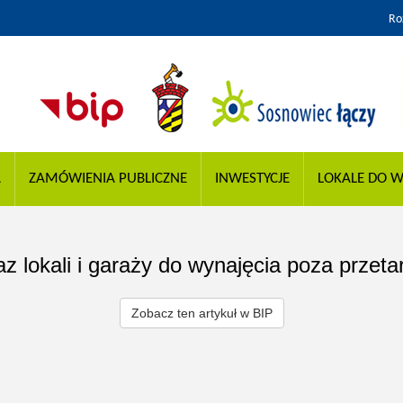
Ro
A
ZAMÓWIENIA PUBLICZNE
INWESTYCJE
LOKALE DO W
z lokali i garaży do wynajęcia poza przeta
Zobacz ten artykuł w BIP