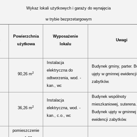
Wykaz lokali użytkowych i garaży do wynajęcia
w trybie bezprzetargowym
Powierzchnia
Wyposażenie
u
Uwagi
użytkowa
lokalu
Instalacja
Budynek gminy, parter. 
elektryczna do
2
90,26 m
ujęty w gminnej ewidencji
odtworzenia, wod. -
zabytków.
kan., wc
Budynek wspólnoty
Instalacja
mieszkaniowej, suterena.
2
36,26 m
elektryczna, wod. -
Budynek ujęty w gminnej
kan., c.o., wc
ewidencji zabytków.
pomieszczenie