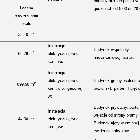
poniedziałku do piątku w
Łączna
godzinach od 5:00 do 20:
powierzchnia
lokalu:
2
33,10 m
Instalacja
Budynek wspólnoty
2
66,79 m
elektryczna, wod. -
mieszkaniowej, parter.
kan., wc
Instalacja
elektryczna, wod. -
Budynek gminy, wolnosto
2
899,98 m
kan., c.o. (gazowe),
poziom -1, parter i I piętro
wc
Budynek prywatny, parter
Instalacja
wejście od strony bramy.
2
44,00 m
elektryczna, wod. -
Budynek ujęty w gminnej
kan., wc
ewidencji zabytków.