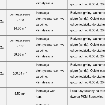
klimatyzacja
godzinach od 6:00 do 20:
Instalacja
Budynek gminy, wolnostoj
pomieszczenie
elektryczna, c.o., wc
piętro (winda). Obiekt otw
nr 134
32a
wspólne,
od poniedziałku do piątk
2
14,80 m
klimatyzacja
godzinach od 6:00 do 20:
Instalacja
Budynek gminy, wolnostoj
pomieszczenie
elektryczna, c.o., wc
piętro (winda). Obiekt otw
nr 140
32a
wspólne,
od poniedziałku do piątk
2
39,95 m
klimatyzacja
godzinach od 6:00 do 20:
Instalacja
Budynek gminy, wolnostoj
elektryczna, c.o., wc
piętro (winda). Obiekt otw
2
32a
100,34 m
wspólne,
od poniedziałku do piątk
klimatyzacja
godzinach od 6:00 do 20:
Instalacja wod. -
Lokal usytuowany na tere
2
5,50 m
kan.
dworca PKM Sosnowiec.