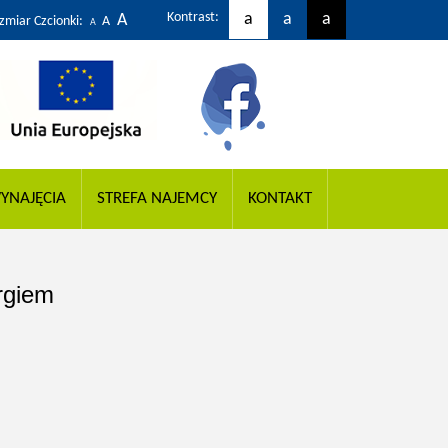
Kontrast:
a
a
a
A
zmiar Czcionki:
A
A
YNAJĘCIA
STREFA NAJEMCY
KONTAKT
rgiem