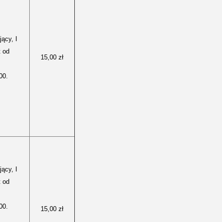
ący, I
t od
15,00 zł
00.
ący, I
t od
00.
15,00 zł