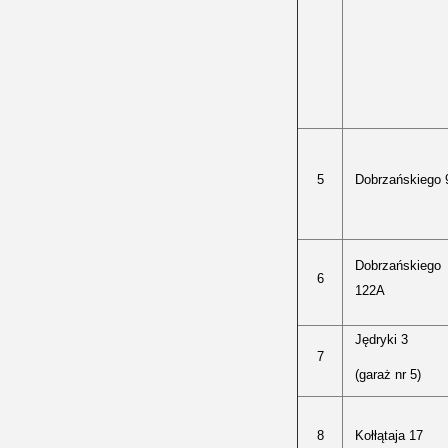
5
Dobrzańskiego 
Dobrzańskiego
6
122A
Jędryki 3
7
(garaż nr 5)
8
Kołłątaja 17