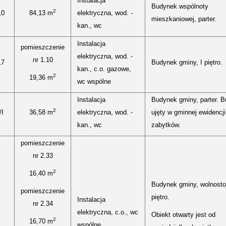
Instalacja
Budynek wspólnoty
2
10
84,13 m
elektryczna, wod. -
mieszkaniowej, parter.
kan., wc
Instalacja
pomieszczenie
elektryczna, wod. -
nr 1.10
17
Budynek gminy, I piętro.
kan., c.o. gazowe,
2
19,36 m
wc wspólne
Instalacja
Budynek gminy, parter. 
2
/I
36,58 m
elektryczna, wod. -
ujęty w gminnej ewidencji
kan., wc
zabytków.
pomieszczenie
nr 2.33
2
16,40 m
Budynek gminy, wolnostoj
pomieszczenie
piętro.
Instalacja
nr 2.34
elektryczna, c.o., wc
Obiekt otwarty jest od
2
16,70 m
wspólne