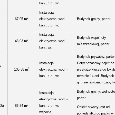
kan., c.o., wc
Instalacja
2
67,05 m
elektryczna, wod. -
Budynek gminy, parter.
kan., c.o., wc
Instalacja
Budynek wspólnoty
2
43,03 m
elektryczna, wod. -
mieszkaniowej, parter.
kan., wc
Budynek prywatny, parter
Instalacja
Dotychczasowy najemca
o
2
135,38 m
elektryczna, wod. -
przekaże klucze do lokal
kan., c.o., wc
terminie 14 dni. Budynek 
gminnej ewidencji zabytk
Budynek gminy, wolnosto
Instalacja
parter.
elektryczna, wod. -
2
32a
86,54 m
kan., c.o., wc
Obiekt otwarty jest od
wspólne,
poniedziałku do piątku w