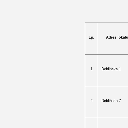
Lp.
Adres lokal
1
Dęblińska 1
2
Dęblińska 7