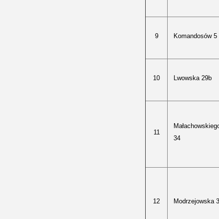
9
Komandosów 5
10
Lwowska 29b
Małachowskieg
11
34
12
Modrzejowska 