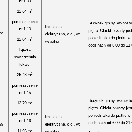
nr 1.09
2
12,64 m
pomieszczenie
Budynek gminy, wolnostoj
Instalacja
nr 1.10
piętro. Obiekt otwarty jes
99
elektryczna, c.o., wc
poniedziałku do piątku w
2
12,84 m
wspólne
godzinach od 6:00 do 21:
Łączna
powierzchnia
lokalu:
2
25,48 m
pomieszczenie
nr 1.15
Budynek gminy, wolnostoj
2
13,79 m
piętro. Obiekt otwarty jes
pomieszczenie
poniedziałku do piątku w
Instalacja
nr 1.16
godzinach od 6:00 do 21:
99
elektryczna, c.o., wc
2
11,96 m
wspólne