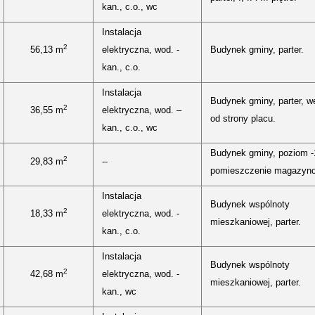
kan., c.o., wc
Instalacja
2
56,13 m
elektryczna, wod. -
Budynek gminy, parter.
kan., c.o.
Instalacja
Budynek gminy, parter, w
2
36,55 m
elektryczna, wod. –
od strony placu.
kan., c.o., wc
Budynek gminy, poziom -
2
29,83 m
--
pomieszczenie magazyn
Instalacja
Budynek wspólnoty
2
18,33 m
elektryczna, wod. -
mieszkaniowej, parter.
kan., c.o.
Instalacja
Budynek wspólnoty
2
42,68 m
elektryczna, wod. -
mieszkaniowej, parter.
kan., wc