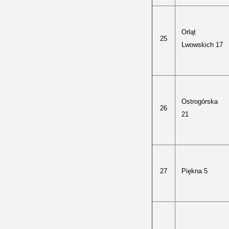
Orląt
25
Lwowskich 17
Ostrogórska
26
21
27
Piękna 5