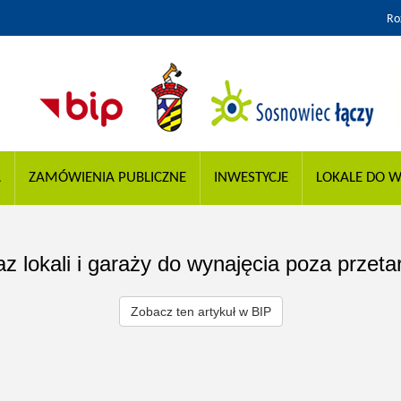
Ro
A
ZAMÓWIENIA PUBLICZNE
INWESTYCJE
LOKALE DO W
z lokali i garaży do wynajęcia poza przeta
Zobacz ten artykuł w BIP