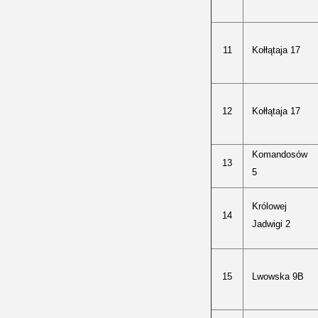
11
Kołłątaja 17
12
Kołłątaja 17
Komandosów
13
5
Królowej
14
Jadwigi 2
15
Lwowska 9B