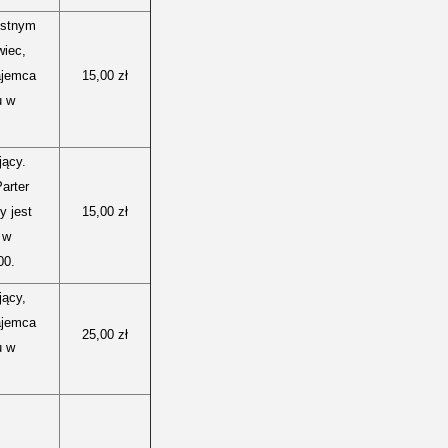
istnym
wiec,
ajemca
15,00 zł
u w
jący.
arter
y jest
15,00 zł
 w
00.
jący,
ajemca
25,00 zł
u w