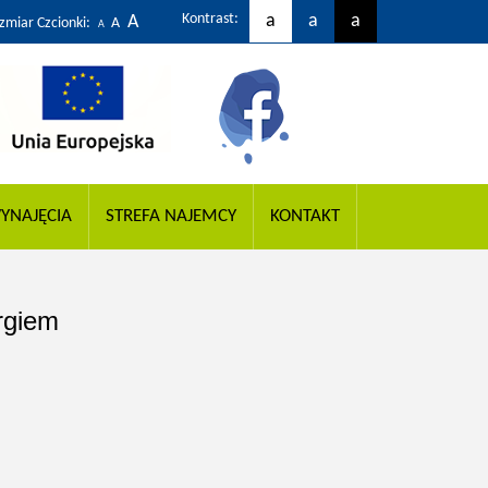
Kontrast:
a
a
a
A
zmiar Czcionki:
A
A
YNAJĘCIA
STREFA NAJEMCY
KONTAKT
rgiem