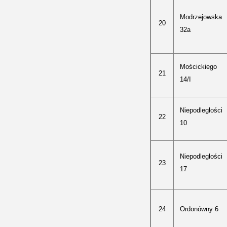
Modrzejowska
20
32a
Mościckiego
21
14/I
Niepodległości
22
10
Niepodległości
23
17
24
Ordonówny 6