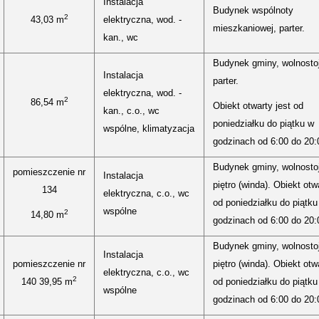
Instalacja
Budynek wspólnoty
2
43,03 m
elektryczna, wod. -
mieszkaniowej, parter.
kan., wc
Budynek gminy, wolnosto
Instalacja
parter.
elektryczna, wod. -
2
86,54 m
Obiekt otwarty jest od
kan., c.o., wc
poniedziałku do piątku w
wspólne, klimatyzacja
godzinach od 6:00 do 20:
Budynek gminy, wolnostoj
pomieszczenie nr
Instalacja
piętro (winda). Obiekt otw
134
elektryczna, c.o., wc
od poniedziałku do piątku
wspólne
2
14,80 m
godzinach od 6:00 do 20:
Budynek gminy, wolnostoj
Instalacja
pomieszczenie nr
piętro (winda). Obiekt otw
elektryczna, c.o., wc
2
140 39,95 m
od poniedziałku do piątku
wspólne
godzinach od 6:00 do 20: