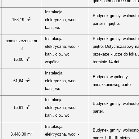
godzinach od 6:00 do 21:
Instalacja
Budynek gminy, wolnosto
2
153,19 m
elektryczna, wod. -
parter i I piętro.
kan., wc
Instalacja
Budynek gminy, wolnostoj
pomieszczenie nr
elektryczna, wod. -
piętro. Dotychczasowy n
3
kan., c.o., wc
przekaże klucze do lokal
2
16,00 m
wspólne
terminie 14 dni.
Instalacja
Budynek wspólnoty
2
61,64 m
elektryczna, wod. -
mieszkaniowej, parter.
kan., wc
Instalacja
Budynek gminy, wolnosto
2
15,81 m
elektryczna, wod. –
parter.
kan., c.o., wc
Instalacja
Budynek gminy, wolnosto
2
3.448,30 m
elektryczna, wod. -
parter, I, II i III piętro.