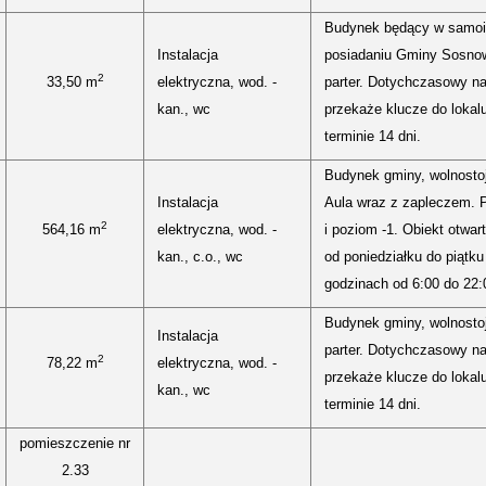
Budynek będący w samo
Instalacja
posiadaniu Gminy Sosno
2
33,50 m
elektryczna, wod. -
parter. Dotychczasowy n
kan., wc
przekaże klucze do lokal
terminie 14 dni.
Budynek gminy, wolnosto
Instalacja
Aula wraz z zapleczem. P
2
564,16 m
elektryczna, wod. -
i poziom -1. Obiekt otwart
kan., c.o., wc
od poniedziałku do piątku
godzinach od 6:00 do 22:
Budynek gminy, wolnosto
Instalacja
parter. Dotychczasowy n
2
78,22 m
elektryczna, wod. -
przekaże klucze do lokal
kan., wc
terminie 14 dni.
pomieszczenie nr
2.33