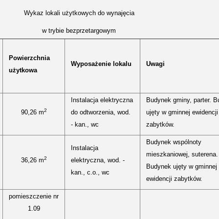
Wykaz lokali użytkowych do wynajęcia
w trybie bezprzetargowym
Powierzchnia
Wyposażenie lokalu
Uwagi
użytkowa
Instalacja elektryczna
Budynek gminy, parter. 
2
90,26 m
do odtworzenia, wod.
ujęty w gminnej ewidencji
- kan., wc
zabytków.
Budynek wspólnoty
Instalacja
mieszkaniowej, suterena.
2
36,26 m
elektryczna, wod. -
Budynek ujęty w gminnej
kan., c.o., wc
ewidencji zabytków.
pomieszczenie nr
1.09