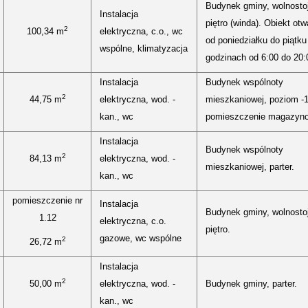
Budynek gminy, wolnostoj
Instalacja
piętro (winda). Obiekt otw
2
100,34 m
elektryczna, c.o., wc
od poniedziałku do piątku
wspólne, klimatyzacja
godzinach od 6:00 do 20:
Instalacja
Budynek wspólnoty
2
44,75 m
elektryczna, wod. -
mieszkaniowej, poziom -1
kan., wc
pomieszczenie magazyn
Instalacja
Budynek wspólnoty
2
84,13 m
elektryczna, wod. -
mieszkaniowej, parter.
kan., wc
pomieszczenie nr
Instalacja
Budynek gminy, wolnostoj
1.12
elektryczna, c.o.
piętro.
gazowe, wc wspólne
2
26,72 m
Instalacja
2
50,00 m
elektryczna, wod. -
Budynek gminy, parter.
kan., wc