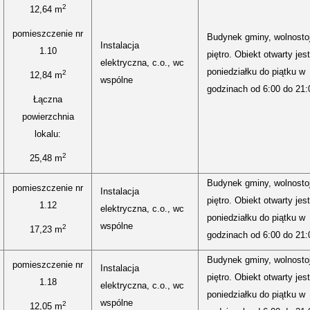
2
12,64 m
pomieszczenie nr
Budynek gminy, wolnostoj
Instalacja
1.10
piętro. Obiekt otwarty jes
elektryczna, c.o., wc
poniedziałku do piątku w
2
12,84 m
wspólne
godzinach od 6:00 do 21:
Łączna
powierzchnia
lokalu:
2
25,48 m
Budynek gminy, wolnostoj
pomieszczenie nr
Instalacja
piętro. Obiekt otwarty jes
1.12
elektryczna, c.o., wc
poniedziałku do piątku w
wspólne
2
17,23 m
godzinach od 6:00 do 21:
Budynek gminy, wolnostoj
pomieszczenie nr
Instalacja
piętro. Obiekt otwarty jes
1.18
elektryczna, c.o., wc
poniedziałku do piątku w
wspólne
2
12,05 m