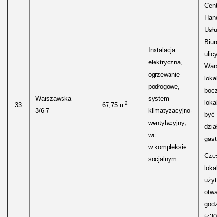
Cen
Hand
Usłu
Biur
Instalacja
ulic
elektryczna,
Wars
ogrzewanie
loka
podłogowe,
boc
Warszawska
system
loka
2
33
67,75 m
3/6-7
klimatyzacyjno-
być
wentylacyjny,
dzia
wc
gast
w kompleksie
Częś
socjalnym
lokal
uży
otwa
godz
5:30