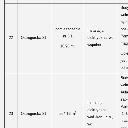
Bud
woln
byłe
pomieszczenie
pozi
Instalacja
nr 3.1
Pom
22
Ostrogórska 21
elektryczna, wc
mag
wspólne
2
16,95 m
Obie
jest
od 5
Bud
woln
Aula
zap
Instalacja
Part
elektryczna,
2
23
Ostrogórska 21
564,16 m
-1. 
wod.-kan., c.o.,
otwa
wc
poni