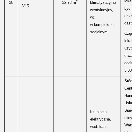
loka
2
38
32,73 m
klimatyzacyjno-
3/15
być
wentylacyjny,
dzia
wc
gast
w kompleksie
socjalnym
Częś
lokal
uży
otwa
godz
5:30
Śród
Cen
Hand
Usłu
Biur
Instalacja
ulic
elektryczna,
Wars
wod.-kan.,