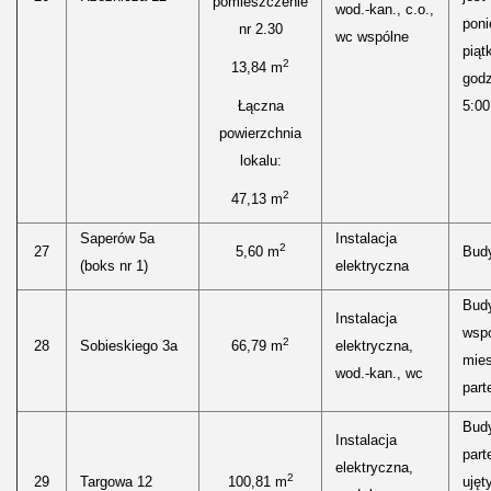
pomieszczenie
wod.-kan., c.o.,
poni
nr 2.30
wc wspólne
piąt
2
13,84 m
godz
Łączna
5:00
powierzchnia
lokalu:
2
47,13 m
Saperów 5a
Instalacja
2
27
5,60 m
Bud
(boks nr 1)
elektryczna
Bud
Instalacja
wspó
2
28
Sobieskiego 3a
66,79 m
elektryczna,
mies
wod.-kan., wc
parte
Bud
Instalacja
part
elektryczna,
2
29
Targowa 12
100,81 m
ujęt