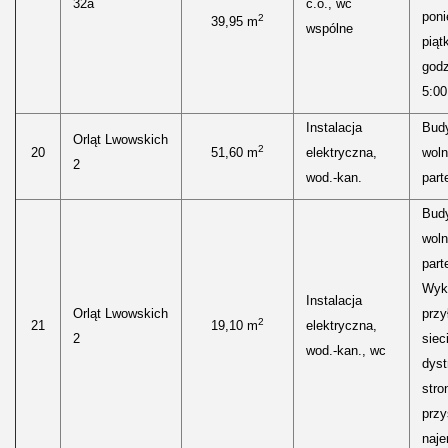
32a
c.o., wc
poni
2
39,95 m
wspólne
piąt
godz
5:00
Instalacja
Bud
Orląt Lwowskich
2
20
51,60 m
elektryczna,
woln
2
wod.-kan.
parte
Bud
woln
parte
Wyk
Instalacja
Orląt Lwowskich
przy
2
21
19,10 m
elektryczna,
2
siec
wod.-kan., wc
dyst
stro
przy
naje