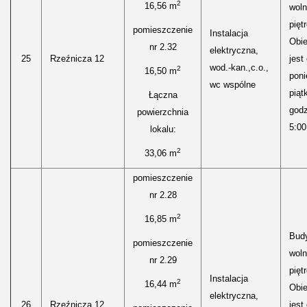
2
16,56 m
woln
pięt
pomieszczenie
Instalacja
Obie
nr 2.32
elektryczna,
25
Rzeźnicza 12
jest
wod.-kan.,c.o.,
2
16,50 m
poni
wc wspólne
piąt
Łączna
godz
powierzchnia
5:00
lokalu:
2
33,06 m
pomieszczenie
nr 2.28
2
16,85 m
Bud
pomieszczenie
woln
nr 2.29
pięt
Instalacja
2
16,44 m
Obie
elektryczna,
26
Rzeźnicza 12
jest