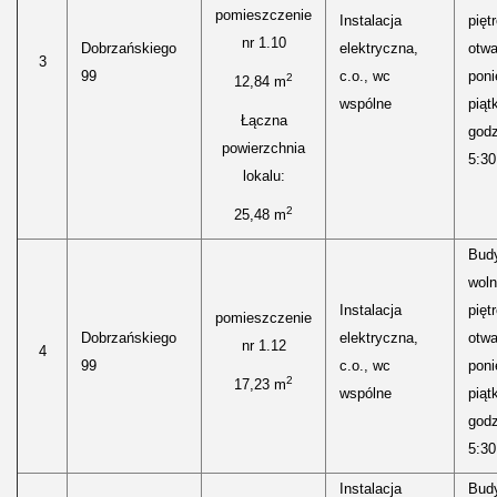
pomieszczenie
Instalacja
pięt
nr 1.10
Dobrzańskiego
elektryczna,
otwa
3
99
c.o., wc
poni
2
12,84 m
wspólne
piąt
Łączna
godz
powierzchnia
5:30
lokalu:
2
25,48 m
Bud
woln
Instalacja
pięt
pomieszczenie
Dobrzańskiego
elektryczna,
otwa
nr 1.12
4
99
c.o., wc
poni
2
17,23 m
wspólne
piąt
godz
5:30
Instalacja
Bud