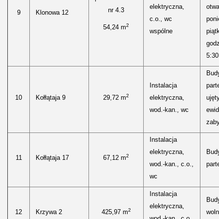
elektryczna,
otwa
nr 4.3
9
Klonowa 12
c.o., wc
poni
2
54,24 m
wspólne
piąt
godz
5:30
Bud
Instalacja
part
2
10
Kołłątaja 9
29,72 m
elektryczna,
ujęt
wod.-kan., wc
ewid
zaby
Instalacja
elektryczna,
Bud
2
11
Kołłątaja 17
67,12 m
wod.-kan., c.o.,
parte
wc
Instalacja
Bud
elektryczna,
2
12
Krzywa 2
425,97 m
woln
wod.-kan., c.o.,