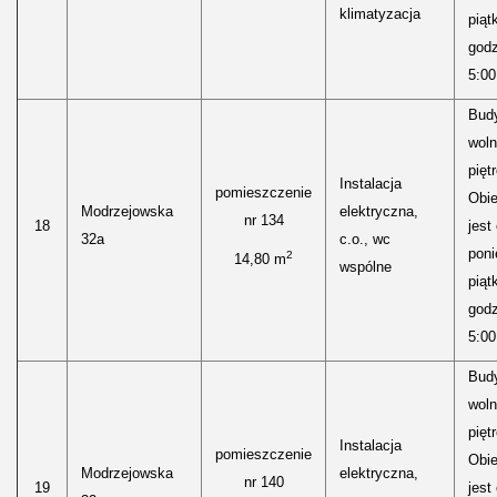
klimatyzacja
piąt
godz
5:00
Bud
woln
pięt
Instalacja
pomieszczenie
Obie
Modrzejowska
elektryczna,
nr 134
18
jest
32a
c.o., wc
poni
2
14,80 m
wspólne
piąt
godz
5:00
Bud
woln
pięt
Instalacja
pomieszczenie
Obie
Modrzejowska
elektryczna,
nr 140
19
jest