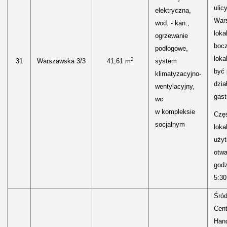
ulic
elektryczna,
Wars
wod. - kan.,
loka
ogrzewanie
boc
podłogowe,
loka
2
31
Warszawska 3/3
41,61 m
system
być
klimatyzacyjno-
dzia
wentylacyjny,
gast
wc
w kompleksie
Częś
socjalnym
lokal
uży
otwa
godz
5:30
Śród
Cen
Hand