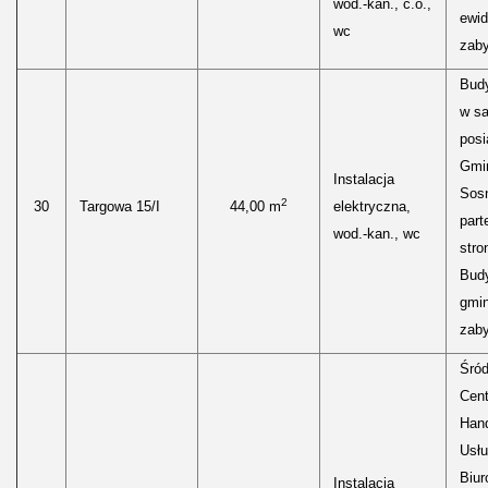
wod.-kan., c.o.,
ewid
wc
zaby
Bud
w s
posi
Gmi
Instalacja
Sos
2
30
Targowa 15/I
44,00 m
elektryczna,
part
wod.-kan., wc
stro
Budy
gmin
zaby
Śród
Cen
Hand
Usłu
Biur
Instalacja