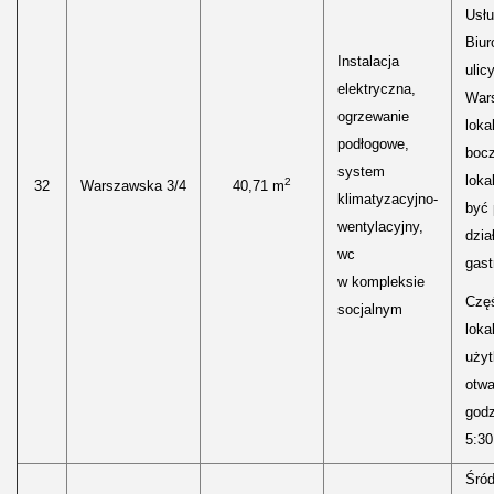
Usłu
Biur
Instalacja
ulic
elektryczna,
Wars
ogrzewanie
loka
podłogowe,
boc
system
loka
2
32
Warszawska 3/4
40,71 m
klimatyzacyjno-
być
wentylacyjny,
dzia
wc
gast
w kompleksie
Częś
socjalnym
lokal
uży
otwa
godz
5:30
Śród