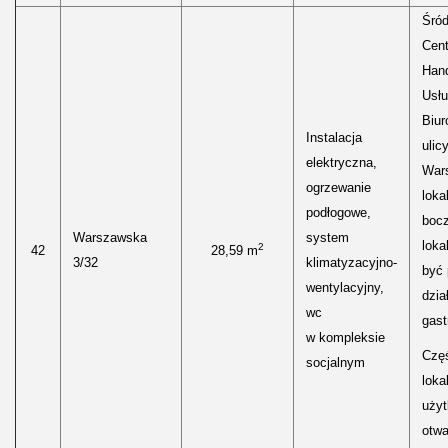
Śród
Cen
Hand
Usłu
Biur
Instalacja
ulic
elektryczna,
Wars
ogrzewanie
loka
podłogowe,
boc
Warszawska
system
loka
2
42
28,59 m
3/32
klimatyzacyjno-
być
wentylacyjny,
dzia
wc
gast
w kompleksie
Częś
socjalnym
lokal
uży
otwa