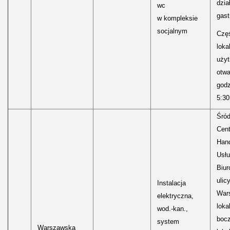
dzia
wc
gast
w kompleksie
socjalnym
Częś
lokal
uży
otwa
godz
5:30
Śród
Cen
Hand
Usłu
Biur
ulic
Instalacja
Wars
elektryczna,
loka
wod.-kan.,
boc
system
Warszawska