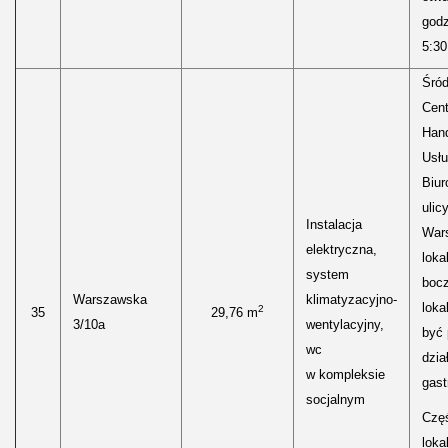
godz
5:30
Śród
Cen
Hand
Usłu
Biur
ulic
Instalacja
Wars
elektryczna,
loka
system
boc
Warszawska
klimatyzacyjno-
loka
2
35
29,76 m
3/10a
wentylacyjny,
być
wc
dzia
w kompleksie
gast
socjalnym
Częś
lokal