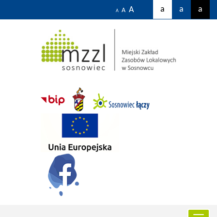
a
a
a
A
A
A