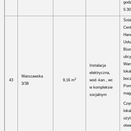
godz
5:30
Śród
Cen
Hand
Usłu
Biur
ulic
Wars
Instalacja
loka
elektryczna,
Warszawska
boc
2
43
9,16 m
wod.-kan., wc
3/38
Pom
w kompleksie
mag
socjalnym
Częś
lokal
uży
otwa