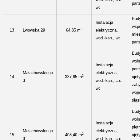
parte
wc
Bud
Instalacja
wspó
2
13
Lwowska 29
64,85 m
elektryczna,
mies
wod.-kan., wc
parte
Bud
woln
Instalacja
part
Małachowskiego
elektryczna,
2
14
337,65 m
ujęt
3
wod.-kan., c.o.,
zab
wc
woj
śląs
Bud
woln
Instalacja
pięt
Małachowskiego
elektryczna,
2
15
408,40 m
ujęt
3
wod.-kan., c.o.,