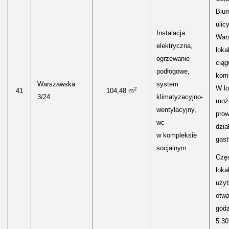
Biur
ulic
Instalacja
Wars
elektryczna,
loka
ogrzewanie
ciąg
podłogowe,
kom
Warszawska
system
W lo
2
41
104,48 m
3/24
klimatyzacyjno-
moż
wentylacyjny,
pro
wc
dzia
w kompleksie
gast
socjalnym
Częś
lokal
uży
otwa
godz
5:30