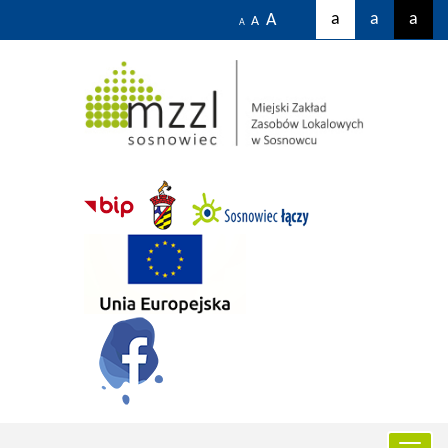
a
a
a
A
A
A