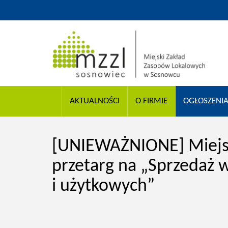
AKTUALNOŚCI
O FIRMIE
OGŁOSZENI
[UNIEWAŻNIONE] Miejsk
przetarg na „Sprzedaż wi
i użytkowych”