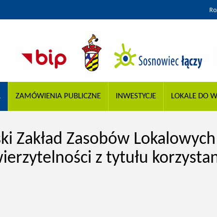
Ro
A
ZAMÓWIENIA PUBLICZNE
INWESTYCJE
LOKALE DO W
i Zakład Zasobów Lokalowych
erzytelności z tytułu korzystan