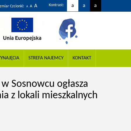
Kontrast:
a
a
a
A
zmiar Czcionki:
A
A
YNAJĘCIA
STREFA NAJEMCY
KONTAKT
 w Sosnowcu ogłasza
ia z lokali mieszkalnych