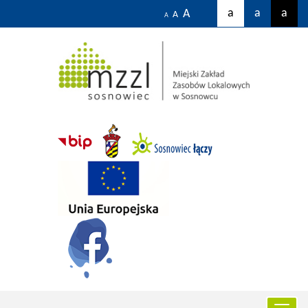
a
a
a
A
A
A