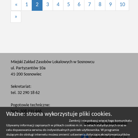
«
1
2
3
4
5
6
7
8
9
10
»
Miejski Zakład Zasobów Lokalowych w Sosnowcu
ul. Partyzantów 10a
41-200 Sosnowiec
Sekretariat:
tel. 32 290 18 62
Pogotowie techniczne:
kom. 508 131 446
Ważne: strona wykorzystuje pliki cookies.
Zamknij i nie pokazuj więcej tego komunikatu
Deklaracja dostępności
Używamy informacji zapisanych w plikach cookies m.in. w celach statystycznych oraz w
celu dopasowania serwisu do indywidualnych potrzeb użytkownika. W programie
służącym do obsługi internetu możesz zmienić ustawienia dotyczące akceptowania plików
2016-2026 © mzzl.pl