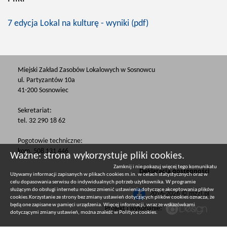
7 edycja Lokal na kulturę - wyniki (pdf)
Miejski Zakład Zasobów Lokalowych w Sosnowcu
ul. Partyzantów 10a
41-200 Sosnowiec
Sekretariat:
tel. 32 290 18 62
Pogotowie techniczne:
kom. 508 131 446
Ważne: strona wykorzystuje pliki cookies.
Zamknij i nie pokazuj więcej tego komunikatu
Deklaracja dostępności
Używamy informacji zapisanych w plikach cookies m.in. w celach statystycznych oraz w
celu dopasowania serwisu do indywidualnych potrzeb użytkownika. W programie
służącym do obsługi internetu możesz zmienić ustawienia dotyczące akceptowania plików
2016-2026 © mzzl.pl
cookies.Korzystanie ze strony bez zmiany ustawień dotyczących plików cookies oznacza, że
będą one zapisane w pamięci urządzenia. Więcej informacji, wraz ze wskazówkami
Projekt i wykonanie:
dotyczącymi zmiany ustawień, można znaleźć w
Polityce cookies
.