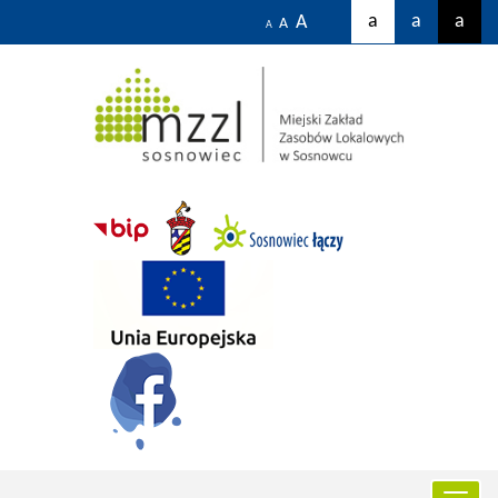
a
a
a
A
A
A